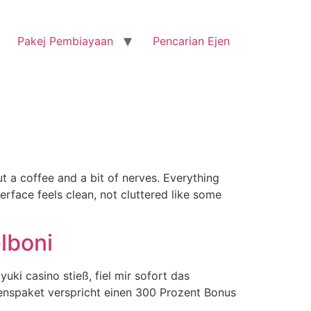
Pakej Pembiayaan
Pencarian Ejen
t a coffee and a bit of nerves. Everything
terface feels clean, not cluttered like some
lboni
uki casino stieß, fiel mir sofort das
nspaket verspricht einen 300 Prozent Bonus