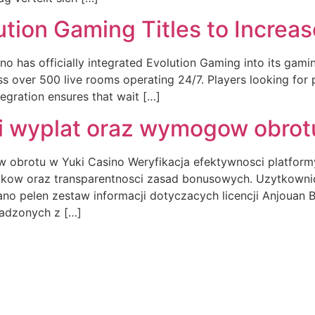
tion Gaming Titles to Increas
no has officially integrated Evolution Gaming into its gami
ess over 500 live rooms operating 24/7. Players looking fo
tegration ensures that wait […]
cji wyplat oraz wymogow obrot
ow obrotu w Yuki Casino Weryfikacja efektywnosci platf
kow oraz transparentnosci zasad bonusowych. Uzytkowni
rano pelen zestaw informacji dotyczacych licencji Anjouan
wadzonych z […]