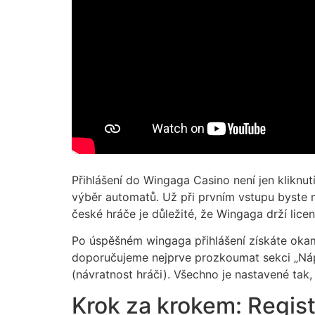
Přihlášení do Wingaga Casino není jen kliknutí
výběr automatů. Už při prvním vstupu byste m
české hráče je důležité, že Wingaga drží lice
Po úspěšném wingaga přihlášení získáte okam
doporučujeme nejprve prozkoumat sekci „Náp
(návratnost hráči). Všechno je nastavené tak, 
Krok za krokem: Regist