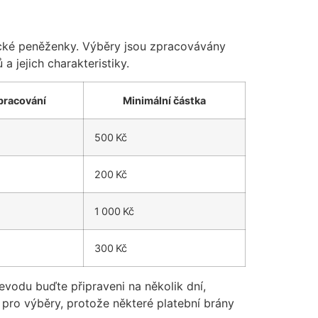
nické peněženky. Výběry jsou zpracovávány
a jejich charakteristiky.
pracování
Minimální částka
500 Kč
200 Kč
1 000 Kč
300 Kč
evodu buďte připraveni na několik dní,
i pro výběry, protože některé platební brány