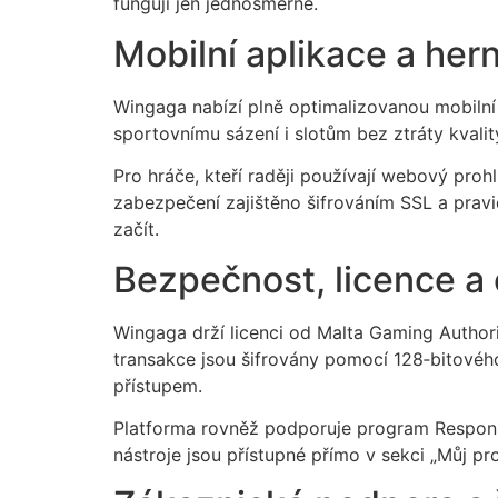
fungují jen jednosměrně.
Mobilní aplikace a her
Wingaga nabízí plně optimalizovanou mobilní 
sportovnímu sázení i slotům bez ztráty kvali
Pro hráče, kteří raději používají webový prohl
zabezpečení zajištěno šifrováním SSL a pravid
začít.
Bezpečnost, licence a
Wingaga drží licenci od Malta Gaming Authori
transakce jsou šifrovány pomocí 128‑bitovéh
přístupem.
Platforma rovněž podporuje program Responsi
nástroje jsou přístupné přímo v sekci „Můj pro