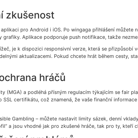
ní zkušenost
aplikaci pro Android i iOS. Po wingaga přihlášení můžete na
ty grafiky. Aplikace podporuje push notifikace, takže nezm
ížeč, je k dispozici responsivní verze, která se přizpůsobí v
elnými aktualizacemi. Pokud chcete hrát během cesty, stačí
 ochrana hráčů
ty (MGA) a podléhá přísným regulacím týkajícím se fair pl
o SSL certifikátu, což znamená, že vaše finanční informac
ble Gambling – můžete nastavit limity sázek, denní vkla
fil“ a jsou vhodné jak pro zkušené hráče, tak pro ty, kteří c