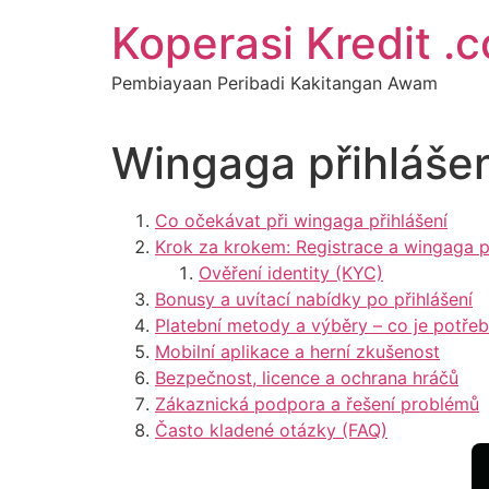
Koperasi Kredit .
Pembiayaan Peribadi Kakitangan Awam
Wingaga přihlášen
Co očekávat při wingaga přihlášení
Krok za krokem: Registrace a wingaga p
Ověření identity (KYC)
Bonusy a uvítací nabídky po přihlášení
Platební metody a výběry – co je potře
Mobilní aplikace a herní zkušenost
Bezpečnost, licence a ochrana hráčů
Zákaznická podpora a řešení problémů
Často kladené otázky (FAQ)