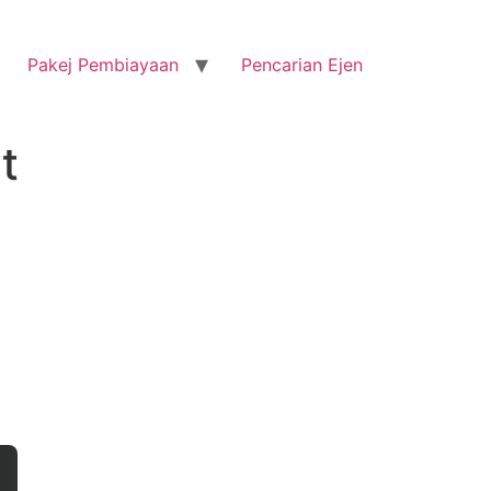
Pakej Pembiayaan
Pencarian Ejen
t