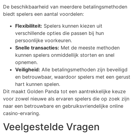
De beschikbaarheid van meerdere betalingsmethoden
biedt spelers een aantal voordelen:
Flexibiliteit:
Spelers kunnen kiezen uit
verschillende opties die passen bij hun
persoonlijke voorkeuren.
Snelle transacties:
Met de meeste methoden
kunnen spelers onmiddellijk storten en snel
opnemen.
Veiligheid:
Alle betalingsmethoden zijn beveiligd
en betrouwbaar, waardoor spelers met een gerust
hart kunnen spelen.
Dit maakt Golden Panda tot een aantrekkelijke keuze
voor zowel nieuwe als ervaren spelers die op zoek zijn
naar een betrouwbare en gebruiksvriendelijke online
casino-ervaring.
Veelgestelde Vragen