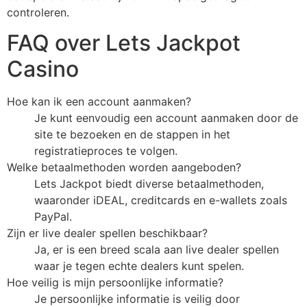
controleren.
FAQ over Lets Jackpot
Casino
Hoe kan ik een account aanmaken?
Je kunt eenvoudig een account aanmaken door de
site te bezoeken en de stappen in het
registratieproces te volgen.
Welke betaalmethoden worden aangeboden?
Lets Jackpot biedt diverse betaalmethoden,
waaronder iDEAL, creditcards en e-wallets zoals
PayPal.
Zijn er live dealer spellen beschikbaar?
Ja, er is een breed scala aan live dealer spellen
waar je tegen echte dealers kunt spelen.
Hoe veilig is mijn persoonlijke informatie?
Je persoonlijke informatie is veilig door