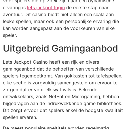
Voor spelers die op zoek zijn naar een dynamische
ervaring is
lets jackpot login
de eerste stap naar
avontuur. Dit casino biedt niet alleen een scala aan
leuke spellen, maar ook een persoonlijke ervaring die
kan worden aangepast aan de voorkeuren van elke
speler.
Uitgebreid Gamingaanbod
Lets Jackpot Casino heeft een rijk en divers
gamingaanbod dat de behoeften van verschillende
spelers tegemoetkomt. Van gokkasten tot tafelspellen,
elke sectie is zorgvuldig samengesteld om ervoor te
zorgen dat er voor elk wat wils is. Bekende
ontwikkelaars, zoals NetEnt en Microgaming, hebben
bijgedragen aan de indrukwekkende game bibliotheek.
Dit zorgt ervoor dat spelers enkel de hoogste kwaliteit
spellen ervaren.
De meest populaire speltitels worden regelmatig