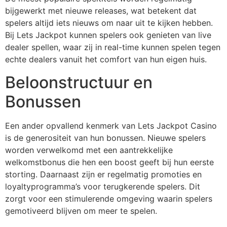
bijgewerkt met nieuwe releases, wat betekent dat
spelers altijd iets nieuws om naar uit te kijken hebben.
Bij Lets Jackpot kunnen spelers ook genieten van live
dealer spellen, waar zij in real-time kunnen spelen tegen
echte dealers vanuit het comfort van hun eigen huis.
Beloonstructuur en
Bonussen
Een ander opvallend kenmerk van Lets Jackpot Casino
is de generositeit van hun bonussen. Nieuwe spelers
worden verwelkomd met een aantrekkelijke
welkomstbonus die hen een boost geeft bij hun eerste
storting. Daarnaast zijn er regelmatig promoties en
loyaltyprogramma’s voor terugkerende spelers. Dit
zorgt voor een stimulerende omgeving waarin spelers
gemotiveerd blijven om meer te spelen.