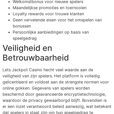
Welkomstbonus voor nieuwe spelers
Maandelijkse promoties en toernooien
Loyalty rewards voor trouwe klanten
Geen vervelende eisen voor het omspelen van
bonussen
Persoonlijke aanbiedingen op basis van
speelgedrag
Veiligheid en
Betrouwbaarheid
Lets Jackpot Casino hecht veel waarde aan de
veiligheid van zijn spelers. Het platform is volledig
gelicentieerd en voldoet aan de strengste normen voor
online gokken. Gegevens van spelers worden
beschermd door geavanceerde encryptietechnologie,
waardoor de privacy gewaarborgd blijft. Bovendien is
er een inzet verantwoord beleid aanwezig, wat betekent
dat spelers in staat zijn om hun speelgedrag te