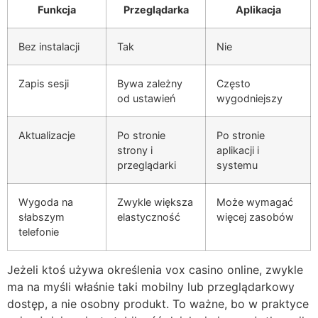
Funkcja
Przeglądarka
Aplikacja
Bez instalacji
Tak
Nie
Zapis sesji
Bywa zależny
Często
od ustawień
wygodniejszy
Aktualizacje
Po stronie
Po stronie
strony i
aplikacji i
przeglądarki
systemu
Wygoda na
Zwykle większa
Może wymagać
słabszym
elastyczność
więcej zasobów
telefonie
Jeżeli ktoś używa określenia vox casino online, zwykle
ma na myśli właśnie taki mobilny lub przeglądarkowy
dostęp, a nie osobny produkt. To ważne, bo w praktyce