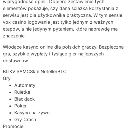
wiarygodność opinii. Dopiero zestawienie tych
elementów pokazuje, czy dana ścieżka korzystania z
serwisu jest dla użytkownika praktyczna. W tym sensie
vox casino logowanie jest tylko jednym z ważnych
etapów, a nie jedynym pytaniem, które naprawdę ma
znaczenie.
Wiodące kasyno online dla polskich graczy. Bezpieczna
gra, szybkie wypłaty i tysiące gier najlepszych
dostawców.
BLIK
VISA
MC
Skrill
Neteller
BTC
Gry
Automaty
Ruletka
Blackjack
Poker
Kasyno na żywo
Gry Crash
Promocje