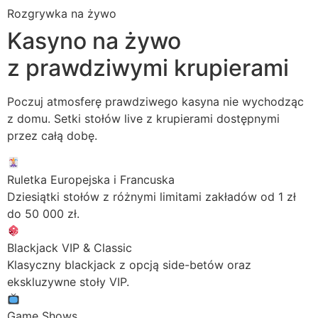
Rozgrywka na żywo
Kasyno na żywo
z prawdziwymi krupierami
Poczuj atmosferę prawdziwego kasyna nie wychodząc
z domu. Setki stołów live z krupierami dostępnymi
przez całą dobę.
Ruletka Europejska i Francuska
Dziesiątki stołów z różnymi limitami zakładów od 1 zł
do 50 000 zł.
Blackjack VIP & Classic
Klasyczny blackjack z opcją side-betów oraz
ekskluzywne stoły VIP.
Game Shows