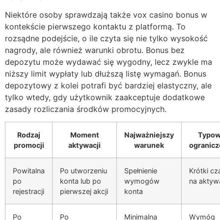
Niektóre osoby sprawdzają także vox casino bonus w
kontekście pierwszego kontaktu z platformą. To
rozsądne podejście, o ile czyta się nie tylko wysokość
nagrody, ale również warunki obrotu. Bonus bez
depozytu może wydawać się wygodny, lecz zwykle ma
niższy limit wypłaty lub dłuższą listę wymagań. Bonus
depozytowy z kolei potrafi być bardziej elastyczny, ale
tylko wtedy, gdy użytkownik zaakceptuje dodatkowe
zasady rozliczania środków promocyjnych.
Rodzaj
Moment
Najważniejszy
Typo
promocji
aktywacji
warunek
ogranicz
Powitalna
Po utworzeniu
Spełnienie
Krótki cz
po
konta lub po
wymogów
na aktyw
rejestracji
pierwszej akcji
konta
Po
Po
Minimalna
Wymóg