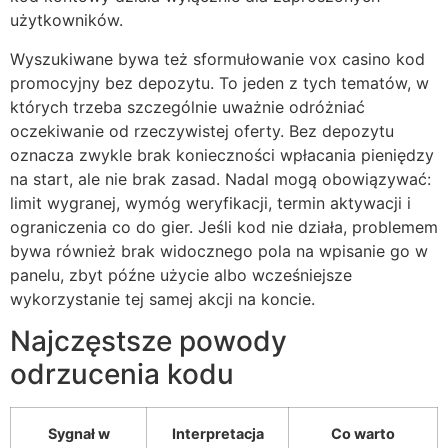
użytkowników.
Wyszukiwane bywa też sformułowanie vox casino kod
promocyjny bez depozytu. To jeden z tych tematów, w
których trzeba szczególnie uważnie odróżniać
oczekiwanie od rzeczywistej oferty. Bez depozytu
oznacza zwykle brak konieczności wpłacania pieniędzy
na start, ale nie brak zasad. Nadal mogą obowiązywać:
limit wygranej, wymóg weryfikacji, termin aktywacji i
ograniczenia co do gier. Jeśli kod nie działa, problemem
bywa również brak widocznego pola na wpisanie go w
panelu, zbyt późne użycie albo wcześniejsze
wykorzystanie tej samej akcji na koncie.
Najczęstsze powody
odrzucenia kodu
Sygnał w
Interpretacja
Co warto