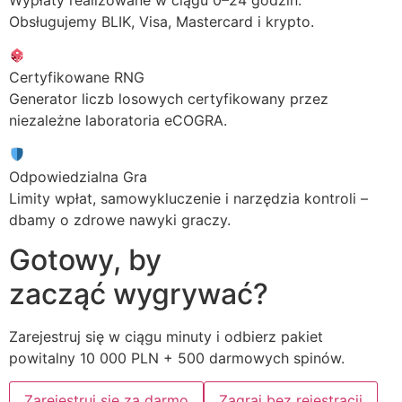
Obsługujemy BLIK, Visa, Mastercard i krypto.
Certyfikowane RNG
Generator liczb losowych certyfikowany przez
niezależne laboratoria eCOGRA.
Odpowiedzialna Gra
Limity wpłat, samowykluczenie i narzędzia kontroli –
dbamy o zdrowe nawyki graczy.
Gotowy, by
zacząć wygrywać?
Zarejestruj się w ciągu minuty i odbierz pakiet
powitalny 10 000 PLN + 500 darmowych spinów.
Zarejestruj się za darmo
Zagraj bez rejestracji