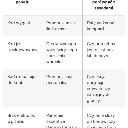
panelu
porównać z
zasadami
Kod wygasł
Promocja miała
Datę ważności
limit czasu
kampanii
Kod jest
Oferta wymaga
Czy potrzebna
nieaktywowany
wcześniejszego
jest rejestracja
spełnienia
lub depozyt
warunku
Kod nie pasuje
Promocja jest
Czy akcja
do konta
personalna
obejmuje
nowych czy
istniejących
graczy
Brak efektu po
Panel nie
Czy pole służy
wpisaniu
akceptuje
do kodów, czy
danego formatu
do innego typu