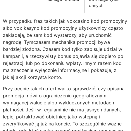
danych
W przypadku fraz takich jak voxcasino kod promocyjny
albo vox kasyno kod promocyjny użytkownicy często
zakładają, że sam kod wystarczy, aby uruchomić
nagrodę. Tymczasem mechanika promocji bywa
bardziej złożona. Czasem kod tylko zapisuje udział w
kampanii, a rzeczywisty bonus pojawia się dopiero po
rejestracji lub po dokonaniu wpłaty. Innym razem kod
ma znaczenie wyłącznie informacyjne i pokazuje, z
jakiej akcji korzysta konto.
Przy ocenie takich ofert warto sprawdzić, czy opisana
promocja mówi o ograniczeniu geograficznym,
wymaganej walucie albo wykluczonych metodach
płatności. Jeśli w regulaminie nie ma jasnych danych,
lepiej potraktować obietnicę jako wstępną i
zweryfikować ją już na koncie. To szczególnie ważne
wtedy, gdy ktoś szuka czegoś pod hasłem vox casino