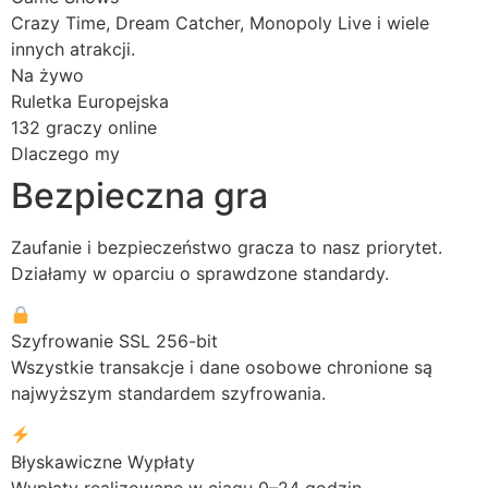
Crazy Time, Dream Catcher, Monopoly Live i wiele
innych atrakcji.
Na żywo
Ruletka Europejska
132 graczy online
Dlaczego my
Bezpieczna gra
Zaufanie i bezpieczeństwo gracza to nasz priorytet.
Działamy w oparciu o sprawdzone standardy.
Szyfrowanie SSL 256-bit
Wszystkie transakcje i dane osobowe chronione są
najwyższym standardem szyfrowania.
Błyskawiczne Wypłaty
Wypłaty realizowane w ciągu 0–24 godzin.