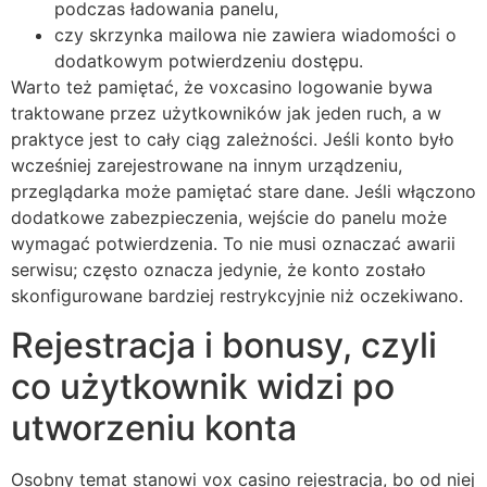
podczas ładowania panelu,
czy skrzynka mailowa nie zawiera wiadomości o
dodatkowym potwierdzeniu dostępu.
Warto też pamiętać, że voxcasino logowanie bywa
traktowane przez użytkowników jak jeden ruch, a w
praktyce jest to cały ciąg zależności. Jeśli konto było
wcześniej zarejestrowane na innym urządzeniu,
przeglądarka może pamiętać stare dane. Jeśli włączono
dodatkowe zabezpieczenia, wejście do panelu może
wymagać potwierdzenia. To nie musi oznaczać awarii
serwisu; często oznacza jedynie, że konto zostało
skonfigurowane bardziej restrykcyjnie niż oczekiwano.
Rejestracja i bonusy, czyli
co użytkownik widzi po
utworzeniu konta
Osobny temat stanowi vox casino rejestracja, bo od niej