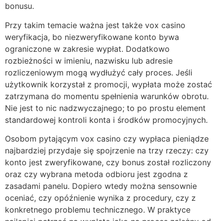
bonusu.
Przy takim temacie ważna jest także vox casino
weryfikacja, bo niezweryfikowane konto bywa
ograniczone w zakresie wypłat. Dodatkowo
rozbieżności w imieniu, nazwisku lub adresie
rozliczeniowym mogą wydłużyć cały proces. Jeśli
użytkownik korzystał z promocji, wypłata może zostać
zatrzymana do momentu spełnienia warunków obrotu.
Nie jest to nic nadzwyczajnego; to po prostu element
standardowej kontroli konta i środków promocyjnych.
Osobom pytającym vox casino czy wypłaca pieniądze
najbardziej przydaje się spojrzenie na trzy rzeczy: czy
konto jest zweryfikowane, czy bonus został rozliczony
oraz czy wybrana metoda odbioru jest zgodna z
zasadami panelu. Dopiero wtedy można sensownie
oceniać, czy opóźnienie wynika z procedury, czy z
konkretnego problemu technicznego. W praktyce