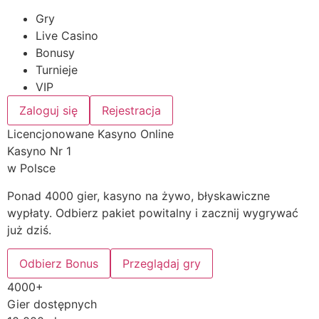
Gry
Live Casino
Bonusy
Turnieje
VIP
Zaloguj się
Rejestracja
Licencjonowane Kasyno Online
Kasyno Nr 1
w Polsce
Ponad 4000 gier, kasyno na żywo, błyskawiczne
wypłaty. Odbierz pakiet powitalny i zacznij wygrywać
już dziś.
Odbierz Bonus
Przeglądaj gry
4000+
Gier dostępnych