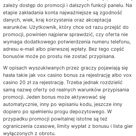
zależy dostęp do promocji i dalszych funkcji panelu. Na
etapie zakładania konta najważniejsze są zgodność
danych, wiek, kraj korzystania oraz akceptacja
warunków. Użytkownik, który chce od razu przejść do
promocji, powinien najpierw sprawdzić, czy oferta nie
wymaga dodatkowego potwierdzenia numeru telefonu,
adresu e-mail albo pierwszej wpłaty. Bez tego część
bonusów może po prostu nie zostać przypisana.
W opisach wyszukiwanych przez graczy pojawiają się
hasła takie jak vox casino bonus za rejestrację albo vox
casino 20 zł za rejestrację. Trzeba jednak rozdzielić
samą nazwę oferty od realnych warunków przypisania
promocji. Jeden bonus może aktywować się
automatycznie, inny po wpisaniu kodu, jeszcze inny
dopiero po spełnieniu progu depozytowego. W
przypadku promocji powitalnej istotne są też
ograniczenia czasowe, limity wypłat z bonusu i lista gier
wyłączonych z obrotu.