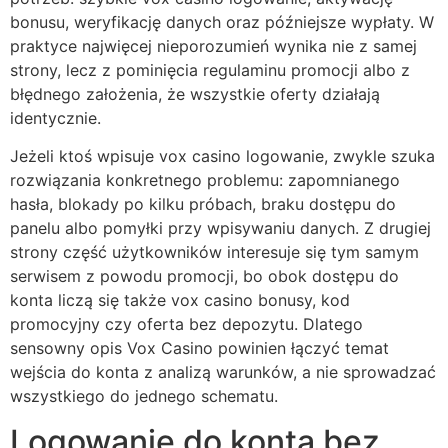
bonusu, weryfikację danych oraz późniejsze wypłaty. W
praktyce najwięcej nieporozumień wynika nie z samej
strony, lecz z pominięcia regulaminu promocji albo z
błędnego założenia, że wszystkie oferty działają
identycznie.
Jeżeli ktoś wpisuje vox casino logowanie, zwykle szuka
rozwiązania konkretnego problemu: zapomnianego
hasła, blokady po kilku próbach, braku dostępu do
panelu albo pomyłki przy wpisywaniu danych. Z drugiej
strony część użytkowników interesuje się tym samym
serwisem z powodu promocji, bo obok dostępu do
konta liczą się także vox casino bonusy, kod
promocyjny czy oferta bez depozytu. Dlatego
sensowny opis Vox Casino powinien łączyć temat
wejścia do konta z analizą warunków, a nie sprowadzać
wszystkiego do jednego schematu.
Logowanie do konta bez