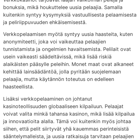
bonuksia, mikä houkuttelee uusia pelaajia. Samalla
kuitenkin syntyy kysymyksiä vastuullisesta pelaamisesta
ja peliriippuvuuden ehkäisemisestä.
Verkkopelaamisen myötä syntyy uusia haasteita, kuten
anonymiteetti, joka voi vaikeuttaa pelaajien
tunnistamista ja ongelmien havaitsemista. Pelilait ovat
usein vaikeasti säädeltävissä, mikä lisää riskiä
alaikäisten pääsylle peleihin. Monet maat ovat alkaneet
kehittää lainsäädäntöä, jolla pyritään suojelemaan
pelaajia, mutta käytännön toteutus on edelleen
haasteellista.
Lisäksi verkkopelaaminen on johtanut
kasinoteollisuuden globaaliseen kilpailuun. Pelaajat
voivat valita minkä tahansa kasinon, mikä lisää kilpailua
ja innovaatioita alalla. Tämä voi kuitenkin myös johtaa
siihen, että pelit siirtyvät yhä kauemmas perinteisistä
sääntelymalleista, ja uusia ratkaisuja tarvitaan pelaajien