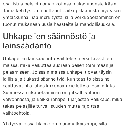
osallistua peleihin oman kotinsa mukavuudesta käsin.
Tämä kehitys on muuttanut paitsi pelaamista myös sen
yhteiskunnallista merkitystä, sillä verkkopelaaminen on
tuonut mukanaan uusia haasteita ja mahdollisuuksia.
Uhkapelien säännöstö ja
lainsäädäntö
Uhkapelien lainsäädäntö vaihtelee merkittävästi eri
maissa, mikä vaikuttaa suoraan pelien toimintaan ja
pelaamiseen. Joissain maissa uhkapelit ovat täysin
laillisia ja tiukasti säänneltyjä, kun taas toisissa ne
saattavat olla lähes kokonaan kiellettyjä. Esimerkiksi
Suomessa uhkapelaaminen on pitkälti valtion
valvonnassa, ja kaikki rahapelit järjestää Veikkaus, mikä
takaa pelaajille turvallisuuden mutta rajoittaa
vaihtoehtoja.
Yhdysvalloissa tilanne on monimutkaisempi, sillä