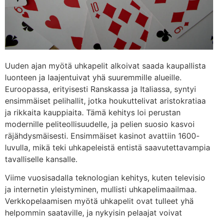
Uuden ajan myötä uhkapelit alkoivat saada kaupallista
luonteen ja laajentuivat yhä suuremmille alueille.
Euroopassa, erityisesti Ranskassa ja Italiassa, syntyi
ensimmäiset pelihallit, jotka houkuttelivat aristokratiaa
ja rikkaita kauppiaita. Tämä kehitys loi perustan
modernille peliteollisuudelle, ja pelien suosio kasvoi
räjähdysmäisesti. Ensimmäiset kasinot avattiin 1600-
luvulla, mikä teki uhkapeleistä entistä saavutettavampia
tavalliselle kansalle.
Viime vuosisadalla teknologian kehitys, kuten televisio
ja internetin yleistyminen, mullisti uhkapelimaailmaa.
Verkkopelaamisen myötä uhkapelit ovat tulleet yhä
helpommin saataville, ja nykyisin pelaajat voivat