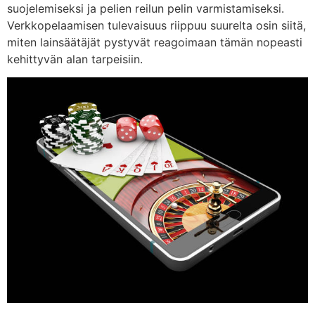
suojelemiseksi ja pelien reilun pelin varmistamiseksi.
Verkkopelaamisen tulevaisuus riippuu suurelta osin siitä,
miten lainsäätäjät pystyvät reagoimaan tämän nopeasti
kehittyvän alan tarpeisiin.