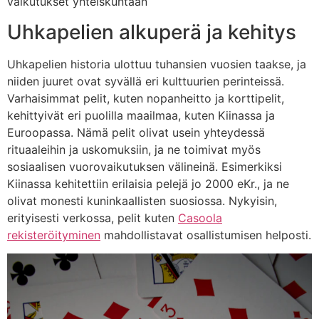
vaikutukset yhteiskuntaan
Uhkapelien alkuperä ja kehitys
Uhkapelien historia ulottuu tuhansien vuosien taakse, ja
niiden juuret ovat syvällä eri kulttuurien perinteissä.
Varhaisimmat pelit, kuten nopanheitto ja korttipelit,
kehittyivät eri puolilla maailmaa, kuten Kiinassa ja
Euroopassa. Nämä pelit olivat usein yhteydessä
rituaaleihin ja uskomuksiin, ja ne toimivat myös
sosiaalisen vuorovaikutuksen välineinä. Esimerkiksi
Kiinassa kehitettiin erilaisia pelejä jo 2000 eKr., ja ne
olivat monesti kuninkaallisten suosiossa. Nykyisin,
erityisesti verkossa, pelit kuten
Casoola
rekisteröityminen
mahdollistavat osallistumisen helposti.