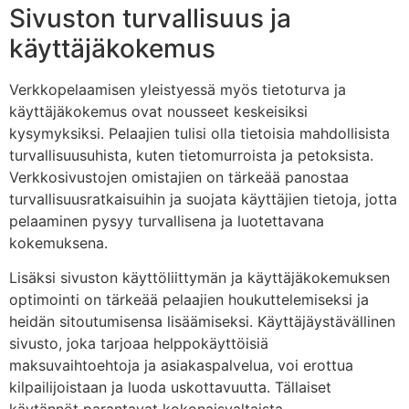
Sivuston turvallisuus ja
käyttäjäkokemus
Verkkopelaamisen yleistyessä myös tietoturva ja
käyttäjäkokemus ovat nousseet keskeisiksi
kysymyksiksi. Pelaajien tulisi olla tietoisia mahdollisista
turvallisuusuhista, kuten tietomurroista ja petoksista.
Verkkosivustojen omistajien on tärkeää panostaa
turvallisuusratkaisuihin ja suojata käyttäjien tietoja, jotta
pelaaminen pysyy turvallisena ja luotettavana
kokemuksena.
Lisäksi sivuston käyttöliittymän ja käyttäjäkokemuksen
optimointi on tärkeää pelaajien houkuttelemiseksi ja
heidän sitoutumisensa lisäämiseksi. Käyttäjäystävällinen
sivusto, joka tarjoaa helppokäyttöisiä
maksuvaihtoehtoja ja asiakaspalvelua, voi erottua
kilpailijoistaan ja luoda uskottavuutta. Tällaiset
käytännöt parantavat kokonaisvaltaista