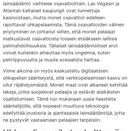
lainsäädäntö vaihtelee osavaltioittain. Las Vegasin ja
Atlantan kaltaiset kaupungit ovat tunnettuja
kasinoistaan, mutta monet osavaltiot edelleen
rajoittavat uhkapelaamista. Tämä osavaltioiden välinen
eriytyminen on johtanut siihen, että monet pelaajat
matkustavat osavaltiosta toiseen etsiäkseen laillisia
pelimahdollisuuksia. Tällaiset lainsäädännölliset erot
voivat kuitenkin aiheuttaa myös ongelmia, kuten
peliriippuvuutta ja muuta sosiaalista haittaa.
Viime aikoina on myös keskusteltu digitaalisten
uhkapelien sääntelystä, sillä verkkopelaamisen kasvu on
ollut räjähdysmäistä. Monet maat ovat alkaneet kehittää
lakeja, jotka suojelevat pelaajia ja estävät alaikäisten
osallistumisen. Tämä tuo mukanaan uusia haasteita
sääntelijöille, sillä nopeasti muuttuva teknologia
edellyttää joustavia ja ajantasaisia lainsäädäntöjä, jotta
ne pystyvät vastaamaan pelaajien tarpeisiin.