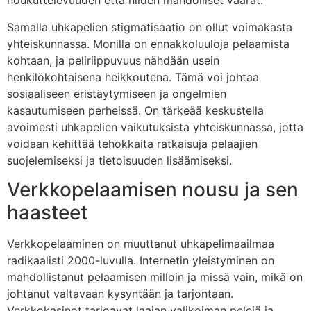
houkuttelevuuden että niiden mahdolliset vaarat.
Samalla uhkapelien stigmatisaatio on ollut voimakasta
yhteiskunnassa. Monilla on ennakkoluuloja pelaamista
kohtaan, ja peliriippuvuus nähdään usein
henkilökohtaisena heikkoutena. Tämä voi johtaa
sosiaaliseen eristäytymiseen ja ongelmien
kasautumiseen perheissä. On tärkeää keskustella
avoimesti uhkapelien vaikutuksista yhteiskunnassa, jotta
voidaan kehittää tehokkaita ratkaisuja pelaajien
suojelemiseksi ja tietoisuuden lisäämiseksi.
Verkkopelaamisen nousu ja sen
haasteet
Verkkopelaaminen on muuttanut uhkapelimaailmaa
radikaalisti 2000-luvulla. Internetin yleistyminen on
mahdollistanut pelaamisen milloin ja missä vain, mikä on
johtanut valtavaan kysyntään ja tarjontaan.
Verkkokasinot tarjoavat laajan valikoiman pelejä ja