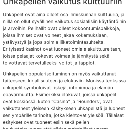
Uhkapelien vaikutus kulttuuriin
Uhkapelit ovat aina olleet osa ihmiskunnan kulttuuria, ja
niillä on ollut syvällinen vaikutus sosiaalisiin käytäntöihin
ja arvoihin. Pelihallit ovat olleet kokoontumispaikkoja,
joissa ihmiset ovat voineet jakaa kokemuksiaan,
ystävystyä ja jopa solmia liiketoimintasuhteita.
Erityisesti kasinot ovat luoneet omia alakulttuureitaan,
joissa pelaajat kokevat voimaa ja jännitystä sekä
toivottavat tervetulleeksi voitot ja tappiot.
Uhkapelien popularisoituminen on myös vaikuttanut
taiteeseen, kirjallisuuteen ja elokuviin. Monissa teoksissa
uhkapelit symboloivat riskejä, intohimoa ja elämän
epävarmuutta. Esimerkiksi elokuvat, joissa uhkapelit
ovat keskiössä, kuten “Casino” ja “Rounders”, ovat
vaikuttaneet yleiseen käsitykseen uhkapelistä ja luoneet
sen ympärille tarinoita, jotka kiehtovat yleisöä. Tällaiset
esitykset ovat tuoneet esiin sekä pelien