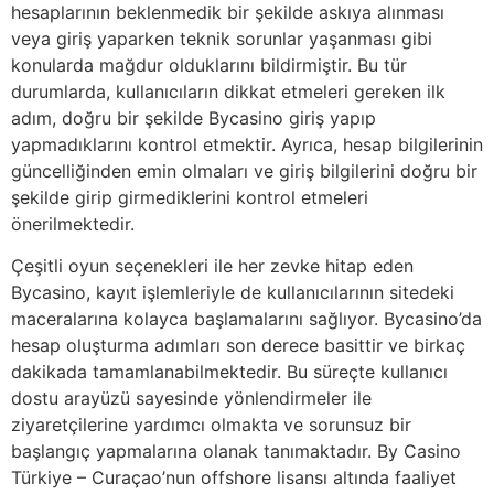
hesaplarının beklenmedik bir şekilde askıya alınması
veya giriş yaparken teknik sorunlar yaşanması gibi
konularda mağdur olduklarını bildirmiştir. Bu tür
durumlarda, kullanıcıların dikkat etmeleri gereken ilk
adım, doğru bir şekilde Bycasino giriş yapıp
yapmadıklarını kontrol etmektir. Ayrıca, hesap bilgilerinin
güncelliğinden emin olmaları ve giriş bilgilerini doğru bir
şekilde girip girmediklerini kontrol etmeleri
önerilmektedir.
Çeşitli oyun seçenekleri ile her zevke hitap eden
Bycasino, kayıt işlemleriyle de kullanıcılarının sitedeki
maceralarına kolayca başlamalarını sağlıyor. Bycasino’da
hesap oluşturma adımları son derece basittir ve birkaç
dakikada tamamlanabilmektedir. Bu süreçte kullanıcı
dostu arayüzü sayesinde yönlendirmeler ile
ziyaretçilerine yardımcı olmakta ve sorunsuz bir
başlangıç yapmalarına olanak tanımaktadır. By Casino
Türkiye – Curaçao’nun offshore lisansı altında faaliyet