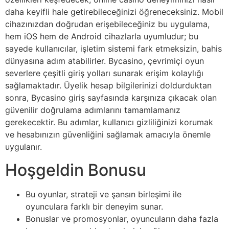
daha keyifli hale getirebileceğinizi öğreneceksiniz. Mobil
cihazınızdan doğrudan erişebileceğiniz bu uygulama,
hem iOS hem de Android cihazlarla uyumludur; bu
sayede kullanıcılar, işletim sistemi fark etmeksizin, bahis
dünyasına adım atabilirler. Bycasino, çevrimiçi oyun
severlere çeşitli giriş yolları sunarak erişim kolaylığı
sağlamaktadır. Üyelik hesap bilgilerinizi doldurduktan
sonra, Bycasino giriş sayfasında karşınıza çıkacak olan
güvenilir doğrulama adımlarını tamamlamanız
gerekecektir. Bu adımlar, kullanıcı gizliliğinizi korumak
ve hesabınızın güvenliğini sağlamak amacıyla önemle
uygulanır.
Hoşgeldin Bonusu
Bu oyunlar, strateji ve şansın birleşimi ile
oyunculara farklı bir deneyim sunar.
Bonuslar ve promosyonlar, oyuncuların daha fazla