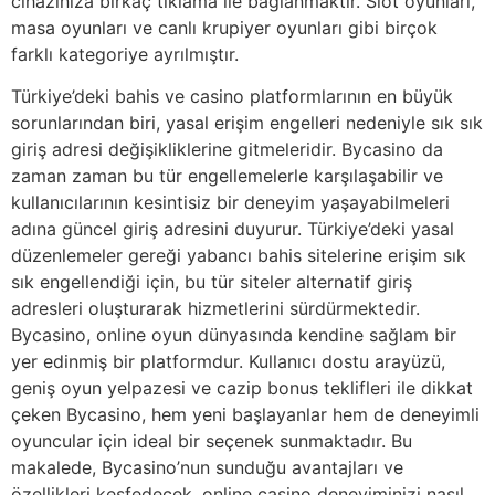
cihazınıza birkaç tıklama ile bağlanmaktır. Slot oyunları,
masa oyunları ve canlı krupiyer oyunları gibi birçok
farklı kategoriye ayrılmıştır.
Türkiye’deki bahis ve casino platformlarının en büyük
sorunlarından biri, yasal erişim engelleri nedeniyle sık sık
giriş adresi değişikliklerine gitmeleridir. Bycasino da
zaman zaman bu tür engellemelerle karşılaşabilir ve
kullanıcılarının kesintisiz bir deneyim yaşayabilmeleri
adına güncel giriş adresini duyurur. Türkiye’deki yasal
düzenlemeler gereği yabancı bahis sitelerine erişim sık
sık engellendiği için, bu tür siteler alternatif giriş
adresleri oluşturarak hizmetlerini sürdürmektedir.
Bycasino, online oyun dünyasında kendine sağlam bir
yer edinmiş bir platformdur. Kullanıcı dostu arayüzü,
geniş oyun yelpazesi ve cazip bonus teklifleri ile dikkat
çeken Bycasino, hem yeni başlayanlar hem de deneyimli
oyuncular için ideal bir seçenek sunmaktadır. Bu
makalede, Bycasino’nun sunduğu avantajları ve
özellikleri keşfedecek, online casino deneyiminizi nasıl