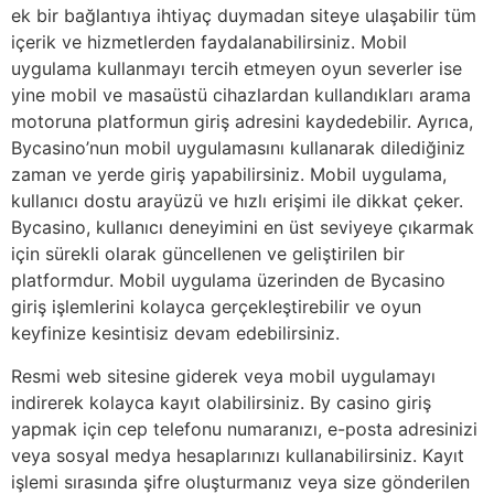
ek bir bağlantıya ihtiyaç duymadan siteye ulaşabilir tüm
içerik ve hizmetlerden faydalanabilirsiniz. Mobil
uygulama kullanmayı tercih etmeyen oyun severler ise
yine mobil ve masaüstü cihazlardan kullandıkları arama
motoruna platformun giriş adresini kaydedebilir. Ayrıca,
Bycasino’nun mobil uygulamasını kullanarak dilediğiniz
zaman ve yerde giriş yapabilirsiniz. Mobil uygulama,
kullanıcı dostu arayüzü ve hızlı erişimi ile dikkat çeker.
Bycasino, kullanıcı deneyimini en üst seviyeye çıkarmak
için sürekli olarak güncellenen ve geliştirilen bir
platformdur. Mobil uygulama üzerinden de Bycasino
giriş işlemlerini kolayca gerçekleştirebilir ve oyun
keyfinize kesintisiz devam edebilirsiniz.
Resmi web sitesine giderek veya mobil uygulamayı
indirerek kolayca kayıt olabilirsiniz. By casino giriş
yapmak için cep telefonu numaranızı, e-posta adresinizi
veya sosyal medya hesaplarınızı kullanabilirsiniz. Kayıt
işlemi sırasında şifre oluşturmanız veya size gönderilen