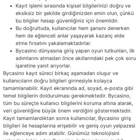
Kayıt işlemi sırasında kişisel bilgilerinizi doğru ve
eksiksiz bir şekilde girdiğinizden emin olun, çünkü
bu bilgiler hesap güvenliğiniz için önemlidir.
Bu doğrultuda, kullanıcılar hem şansını denerken
hem de eğlenceli anlar yaşayarak kazanç elde
etme fırsatını yakalamaktadırlar.
Bycasino dünyasına giriş yapan oyun tutkunları, ilk
adımlarını atmadan önce akıllarındaki pek çok soru
işaretine yanıt arıyorlar.
Bycasino kayıt süreci birkaç aşamadan oluşur ve
kullanıcıların doğru bilgileri girmesiyle kolayca
tamamlanabilir. Kayıt ekranında ad, soyad, e-posta gibi
temel bilgilerin doldurulması gerekmektedir. Bycasino,
tüm bu süreçte kullanıcı bilgilerini koruma altına alarak,
veri güvenliğine büyük önem verdiğini göstermektedir.
Kayıt tamamlandıktan sonra kullanıcılar, Bycasino giriş
bilgileri ile hesaplarına erişebilir ve geniş oyun yelpazesi
ile eğlenceye adım atabilir. Günümüz teknolojisini