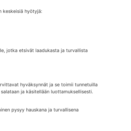
n keskeisiä hyötyjä:
e, jotka etsivät laadukasta ja turvallista
vittavat hyväksynnät ja se toimii tunnetuilla
salataan ja käsitellään luottamuksellisesti.
minen pysyy hauskana ja turvallisena