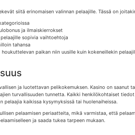
ekevät siitä erinomaisen valinnan pelaajille. Tässä on joitaki
 kategorioissa
lobonus ja ilmaiskierrokset
elaajille sopivia vaihtoehtoja
illoin tahansa
oukuttelevan paikan niin uusille kuin kokeneillekin pelaajill
isuus
allisen ja luotettavan pelikokemuksen. Kasino on saanut tar
jien turvallisuuden tunnetta. Kaikki henkilökohtaiset tiedot 
 pelaajia kaikissa kysymyksissä tai huolenaiheissa.
ullisen pelaamisen periaatteita, mikä varmistaa, että pelaa
pelaamiselleen ja saada tukea tarpeen mukaan.