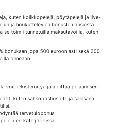
jä, kuten kolikkopelejä, pöytäpelejä ja live-
lun ja houkuttelevien bonusten ansiosta.
a se toimii tunnetuilla maksutavoilla, kuten
0 % bonuksen jopa 500 euroon asti sekä 200
eilla onneaan.
a voit rekisteröityä ja aloittaa pelaamisen:
tiedot, kuten sähköpostiosoite ja salasana.
lisi.
yödyntää tervetulobonus!
pelejä eri kategorioissa.