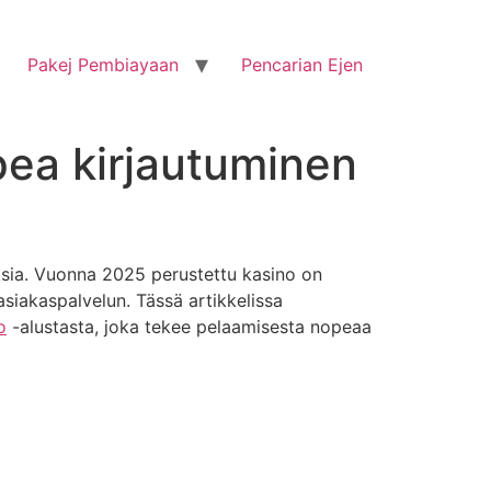
Pakej Pembiayaan
Pencarian Ejen
pea kirjautuminen
uksia. Vuonna 2025 perustettu kasino on
 asiakaspalvelun. Tässä artikkelissa
o
-alustasta, joka tekee pelaamisesta nopeaa