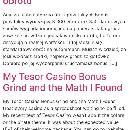
obrotu
Analiza matematyczna ofert powitalnych Bonus
powitalny wynoszący 3 000 euro oraz 350 darmowych
spinów wygląda imponująco na papierze. Jako gracz
zawsze sprawdzam jednak warunki obrotu, bo to one
decydują o realnej wartości. Tutaj stosuje się
standardowy obrót na automatach. Musisz wiedzieć, że
jeśli wpłacisz środki, najpierw grasz za gotówkę.
Dopiero po jej wyczerpaniu uruchamiasz bonus. […]
My Tesor Casino Bonus
Grind and the Math I Found
My Tesor Casino Bonus Grind and the Math I Found I
treat every casino as a spreadsheet waiting to be filled.
My recent test of Tesor Casino wasn’t about the colors
or the pirate theme. It was about the expected value
(EV) of their welcome package. You can go to website