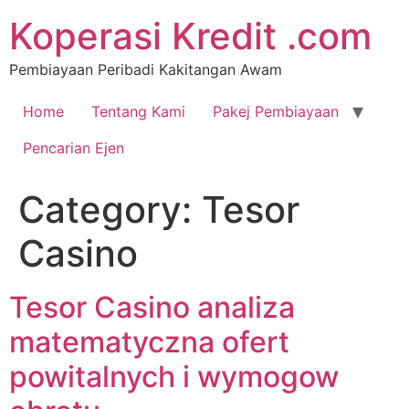
Koperasi Kredit .com
Pembiayaan Peribadi Kakitangan Awam
Home
Tentang Kami
Pakej Pembiayaan
Pencarian Ejen
Category:
Tesor
Casino
Tesor Casino analiza
matematyczna ofert
powitalnych i wymogow