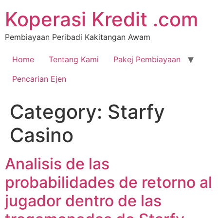
Koperasi Kredit .com
Pembiayaan Peribadi Kakitangan Awam
Home
Tentang Kami
Pakej Pembiayaan
Pencarian Ejen
Category:
Starfy
Casino
Analisis de las
probabilidades de retorno al
jugador dentro de las