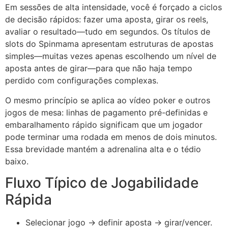
Em sessões de alta intensidade, você é forçado a ciclos
de decisão rápidos: fazer uma aposta, girar os reels,
avaliar o resultado—tudo em segundos. Os títulos de
slots do Spinmama apresentam estruturas de apostas
simples—muitas vezes apenas escolhendo um nível de
aposta antes de girar—para que não haja tempo
perdido com configurações complexas.
O mesmo princípio se aplica ao vídeo poker e outros
jogos de mesa: linhas de pagamento pré-definidas e
embaralhamento rápido significam que um jogador
pode terminar uma rodada em menos de dois minutos.
Essa brevidade mantém a adrenalina alta e o tédio
baixo.
Fluxo Típico de Jogabilidade
Rápida
Selecionar jogo → definir aposta → girar/vencer.