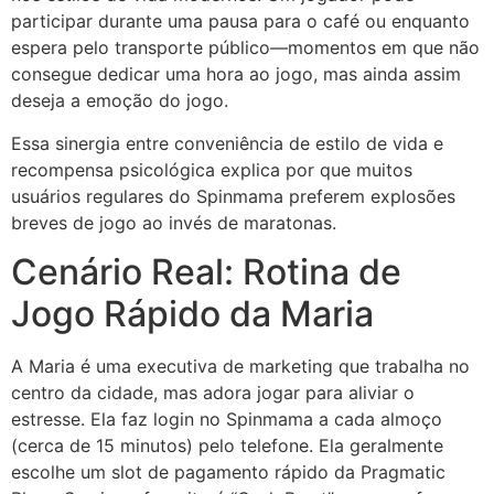
participar durante uma pausa para o café ou enquanto
espera pelo transporte público—momentos em que não
consegue dedicar uma hora ao jogo, mas ainda assim
deseja a emoção do jogo.
Essa sinergia entre conveniência de estilo de vida e
recompensa psicológica explica por que muitos
usuários regulares do Spinmama preferem explosões
breves de jogo ao invés de maratonas.
Cenário Real: Rotina de
Jogo Rápido da Maria
A Maria é uma executiva de marketing que trabalha no
centro da cidade, mas adora jogar para aliviar o
estresse. Ela faz login no Spinmama a cada almoço
(cerca de 15 minutos) pelo telefone. Ela geralmente
escolhe um slot de pagamento rápido da Pragmatic