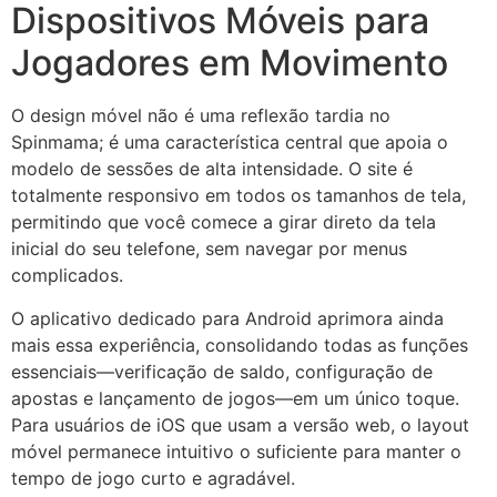
Dispositivos Móveis para
Jogadores em Movimento
O design móvel não é uma reflexão tardia no
Spinmama; é uma característica central que apoia o
modelo de sessões de alta intensidade. O site é
totalmente responsivo em todos os tamanhos de tela,
permitindo que você comece a girar direto da tela
inicial do seu telefone, sem navegar por menus
complicados.
O aplicativo dedicado para Android aprimora ainda
mais essa experiência, consolidando todas as funções
essenciais—verificação de saldo, configuração de
apostas e lançamento de jogos—em um único toque.
Para usuários de iOS que usam a versão web, o layout
móvel permanece intuitivo o suficiente para manter o
tempo de jogo curto e agradável.