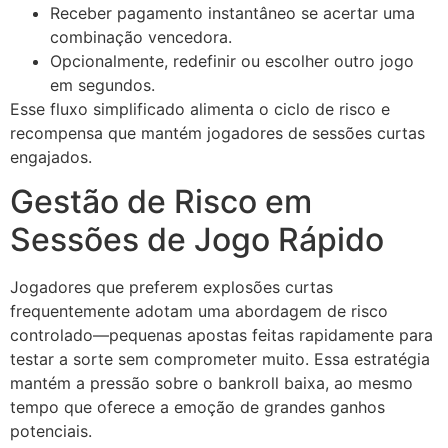
Receber pagamento instantâneo se acertar uma
combinação vencedora.
Opcionalmente, redefinir ou escolher outro jogo
em segundos.
Esse fluxo simplificado alimenta o ciclo de risco e
recompensa que mantém jogadores de sessões curtas
engajados.
Gestão de Risco em
Sessões de Jogo Rápido
Jogadores que preferem explosões curtas
frequentemente adotam uma abordagem de risco
controlado—pequenas apostas feitas rapidamente para
testar a sorte sem comprometer muito. Essa estratégia
mantém a pressão sobre o bankroll baixa, ao mesmo
tempo que oferece a emoção de grandes ganhos
potenciais.