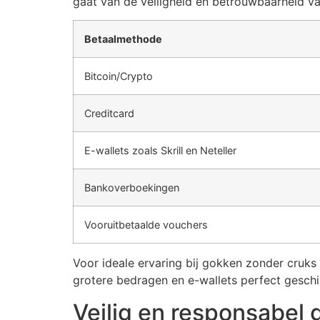
gaat van de veiligheid en betrouwbaarheid van
Betaalmethode
Bitcoin/Crypto
Creditcard
E-wallets zoals Skrill en Neteller
Bankoverboekingen
Vooruitbetaalde vouchers
Voor ideale ervaring bij gokken zonder cruks
grotere bedragen en e-wallets perfect geschi
Veilig en responsabel