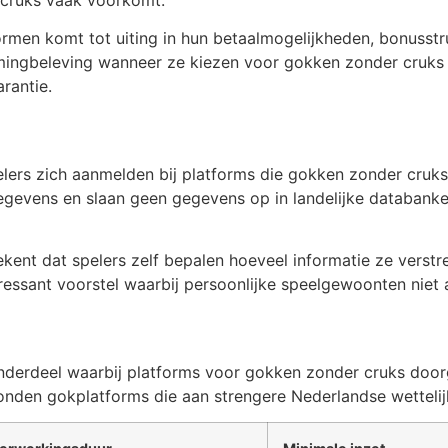
en komt tot uiting in hun betaalmogelijkheden, bonusstru
ngbeleving wanneer ze kiezen voor gokken zonder cruks bi
rantie.
rs zich aanmelden bij platforms die gokken zonder cruks fa
egevens en slaan geen gegevens op in landelijke databanke
tekent dat spelers zelf bepalen hoeveel informatie ze vers
eressant voorstel waarbij persoonlijke speelgewoonten niet
 onderdeel waarbij platforms voor gokken zonder cruks door
bonden gokplatforms die aan strengere Nederlandse wetteli