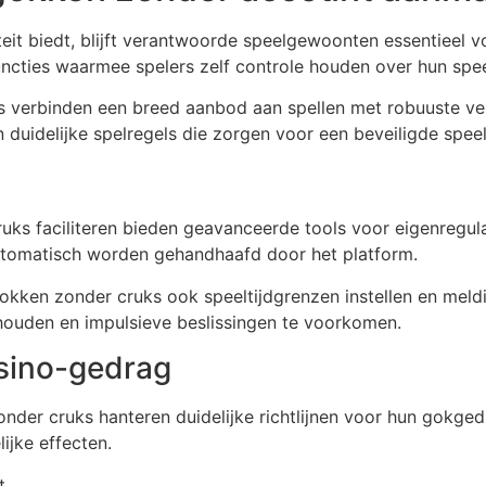
teit biedt, blijft verantwoorde speelgewoonten essentieel v
functies waarmee spelers zelf controle houden over hun spee
 verbinden een breed aanbod aan spellen met robuuste vei
 duidelijke spelregels die zorgen voor een beveiligde speel
ks faciliteren bieden geavanceerde tools voor eigenregulat
automatisch worden gehandhaafd door het platform.
j gokken zonder cruks ook speeltijdgrenzen instellen en me
ouden en impulsieve beslissingen te voorkomen.
sino-gedrag
onder cruks hanteren duidelijke richtlijnen voor hun gokg
ijke effecten.
t