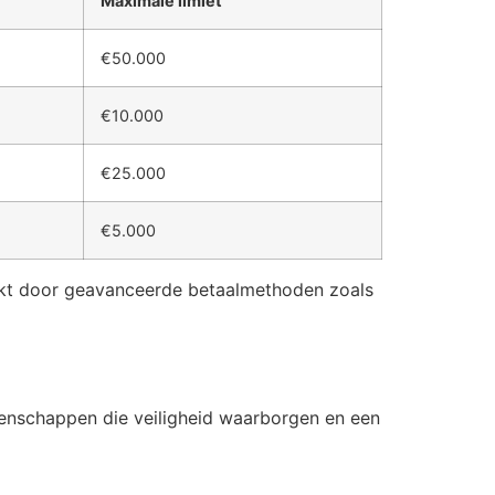
Maximale limiet
€50.000
€10.000
€25.000
€5.000
erkt door geavanceerde betaalmethoden zoals
igenschappen die veiligheid waarborgen en een