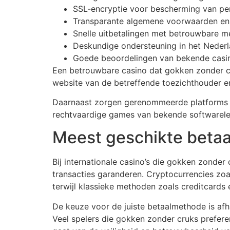
SSL-encryptie voor bescherming van pe
Transparante algemene voorwaarden e
Snelle uitbetalingen met betrouwbare 
Deskundige ondersteuning in het Neder
Goede beoordelingen van bekende casino
Een betrouwbare casino dat gokken zonder cruk
website van de betreffende toezichthouder en
Daarnaast zorgen gerenommeerde platforms v
rechtvaardige games van bekende softwarelev
Meest geschikte beta
Bij internationale casino’s die gokken zonder
transacties garanderen. Cryptocurrencies zo
terwijl klassieke methoden zoals creditcard
De keuze voor de juiste betaalmethode is afha
Veel spelers die gokken zonder cruks prefere