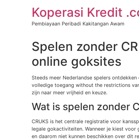
Koperasi Kredit .
Pembiayaan Peribadi Kakitangan Awam
Spelen zonder CR
online goksites
Steeds meer Nederlandse spelers ontdekken de 
volledige toegang without the restrictions van
zijn naar meer vrijheid en keuze.
Wat is spelen zonder 
CRUKS is het centrale registratie voor kansspe
legale gokactiviteiten. Wanneer je kiest voor
en daarom niet kunnen beschikken over dit re