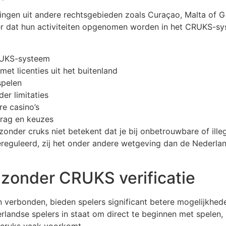
ngen uit andere rechtsgebieden zoals Curaçao, Malta of Gi
er dat hun activiteiten opgenomen worden in het CRUKS-sys
CRUKS-systeem
met licenties uit het buitenland
spelen
er limitaties
re casino’s
drag en keuzes
zonder cruks niet betekent dat je bij onbetrouwbare of ille
gereguleerd, zij het onder andere wetgeving dan de Nederla
 zonder CRUKS verificatie
ijn verbonden, bieden spelers significant betere mogelijkh
rlandse spelers in staat om direct te beginnen met spelen, 
 cruks vaak voorkomt.