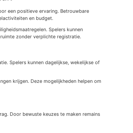
oor een positieve ervaring. Betrouwbare
lactiviteiten en budget.
ligheidsmaatregelen. Spelers kunnen
ruimte zonder verplichte registratie.
ie. Spelers kunnen dagelijkse, wekelijkse of
ldingen krijgen. Deze mogelijkheden helpen om
edrag. Door bewuste keuzes te maken remains