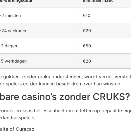
erwerkingsduur
Minimale inzet
-2 minuten
€10
-24 werkuren
€20
-3 dagen
€50
-5 werkdagen
€20
 die gokken zonder cruks ondersteunen, wordt verder verst
or spelers eerder kunnen beschikken over hun winsten.
wbare casino’s zonder CRUKS?
zonder cruks is het essentieel om te letten op bepaalde e
rlandse spelers.
Malta of Curaçao