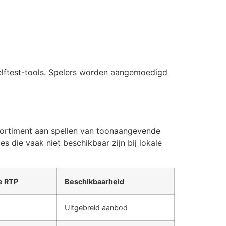
elftest-tools. Spelers worden aangemoedigd
S
ortiment aan spellen van toonaangevende
es die vaak niet beschikbaar zijn bij lokale
e RTP
Beschikbaarheid
Uitgebreid aanbod