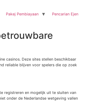
Pakej Pembiayaan
Pencarian Ejen
 betrouwbare
ine casinos. Deze sites stellen beschikbaar
nd reliable blijven voor spelers die op zoek
 registreren en mogelijk uit te sluiten van
e niet onder de Nederlandse wetgeving vallen