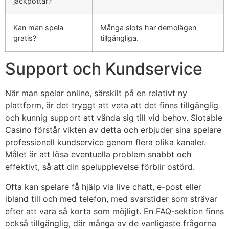
jackpottar?
Kan man spela
Många slots har demolägen
gratis?
tillgängliga.
Support och Kundservice
När man spelar online, särskilt på en relativt ny
plattform, är det tryggt att veta att det finns tillgänglig
och kunnig support att vända sig till vid behov. Slotable
Casino förstår vikten av detta och erbjuder sina spelare
professionell kundservice genom flera olika kanaler.
Målet är att lösa eventuella problem snabbt och
effektivt, så att din spelupplevelse förblir ostörd.
Ofta kan spelare få hjälp via live chatt, e-post eller
ibland till och med telefon, med svarstider som strävar
efter att vara så korta som möjligt. En FAQ-sektion finns
också tillgänglig, där många av de vanligaste frågorna