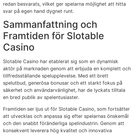
redan besvarats, vilket ger spelarna möjlighet att hitta
svar på egen hand dygnet runt.
Sammanfattning och
Framtiden för Slotable
Casino
Slotable Casino har etablerat sig som en dynamisk
aktör på marknaden genom att erbjuda en komplett och
tillfredsställande spelupplevelse. Med ett brett
spelutbud, generösa bonusar och ett starkt fokus på
säkerhet och användarvänlighet, har de lyckats tilltala
en bred publik av spelentusiaster.
Framtiden ser ljus ut för Slotable Casino, som fortsätter
att utvecklas och anpassa sig efter spelarnas önskemål
och den snabbt föränderliga spelindustrin. Genom att
konsekvent leverera hög kvalitet och innovativa