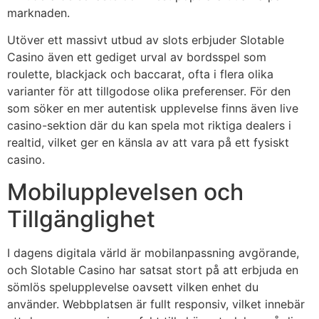
marknaden.
Utöver ett massivt utbud av slots erbjuder Slotable
Casino även ett gediget urval av bordsspel som
roulette, blackjack och baccarat, ofta i flera olika
varianter för att tillgodose olika preferenser. För den
som söker en mer autentisk upplevelse finns även live
casino-sektion där du kan spela mot riktiga dealers i
realtid, vilket ger en känsla av att vara på ett fysiskt
casino.
Mobilupplevelsen och
Tillgänglighet
I dagens digitala värld är mobilanpassning avgörande,
och Slotable Casino har satsat stort på att erbjuda en
sömlös spelupplevelse oavsett vilken enhet du
använder. Webbplatsen är fullt responsiv, vilket innebär