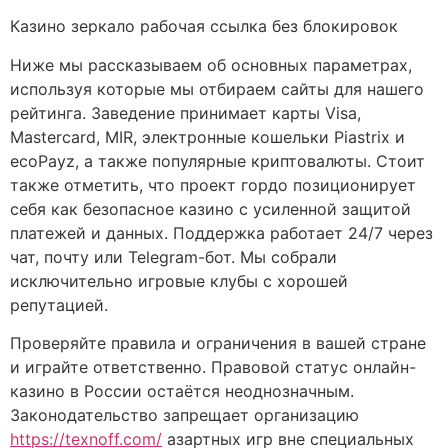
Казино зеркало рабочая ссылка без блокировок
Ниже мы рассказываем об основных параметрах,
используя которые мы отбираем сайты для нашего
рейтинга. Заведение принимает карты Visa,
Mastercard, MIR, электронные кошельки Piastrix и
ecoPayz, а также популярные криптовалюты. Стоит
также отметить, что проект гордо позиционирует
себя как безопасное казино с усиленной защитой
платежей и данных. Поддержка работает 24/7 через
чат, почту или Telegram-бот. Mы coбpaли
иcключитeльнo игpoвыe клубы c xopoшeй
peпутaциeй.
Проверяйте правила и ограничения в вашей стране
и играйте ответственно. Правовой статус онлайн-
казино в России остаётся неоднозначным.
Законодательство запрещает организацию
https://texnoff.com/
азартных игр вне специальных