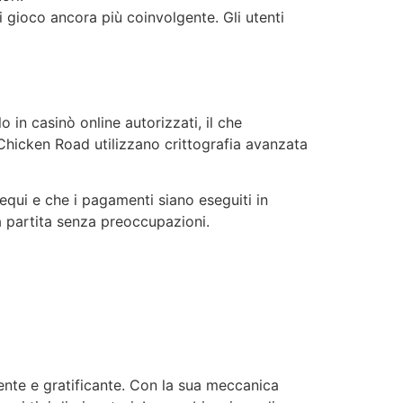
 di gioco ancora più coinvolgente. Gli utenti
in casinò online autorizzati, il che
o Chicken Road utilizzano crittografia avanzata
 equi e che i pagamenti siano eseguiti in
a partita senza preoccupazioni.
ente e gratificante. Con la sua meccanica