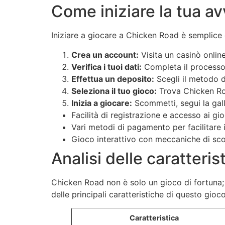
Come iniziare la tua a
Iniziare a giocare a Chicken Road è semplice 
Crea un account:
Visita un casinò onlin
Verifica i tuoi dati:
Completa il processo d
Effettua un deposito:
Scegli il metodo d
Seleziona il tuo gioco:
Trova Chicken Road
Inizia a giocare:
Scommetti, segui la gall
Facilità di registrazione e accesso ai gio
Vari metodi di pagamento per facilitare i
Gioco interattivo con meccaniche di s
Analisi delle caratteri
Chicken Road non è solo un gioco di fortuna; 
delle principali caratteristiche di questo gio
Caratteristica