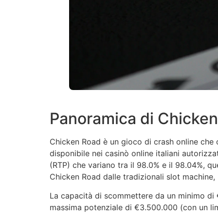
Panoramica di Chicke
Chicken Road è un gioco di crash online che of
disponibile nei casinò online italiani autorizz
(RTP) che variano tra il 98.0% e il 98.04%, q
Chicken Road dalle tradizionali slot machine
La capacità di scommettere da un minimo di €0.
massima potenziale di €3.500.000 (con un limi