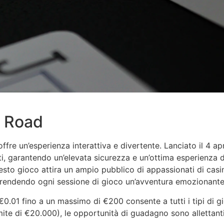
n Road
fre un’esperienza interattiva e divertente. Lanciato il 4 a
ati, garantendo un’elevata sicurezza e un’ottima esperienza d
uesto gioco attira un ampio pubblico di appassionati di cas
, rendendo ogni sessione di gioco un’avventura emozionante
01 fino a un massimo di €200 consente a tutti i tipi di gio
te di €20.000), le opportunità di guadagno sono allettanti 