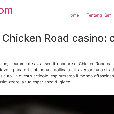
com
Home
Tentang Kami
 Chicken Road casino: c
line, sicuramente avrai sentito parlare di Chicken Road cas
dove i giocatori aiutano una gallina a attraversare una stra
sicuro. In questo articolo, esploreremo il mondo affascinan
ssimizzare la tua esperienza di gioco.