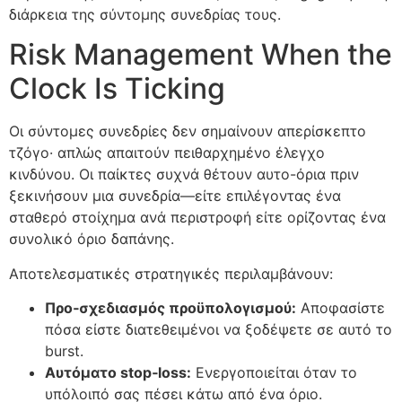
διάρκεια της σύντομης συνεδρίας τους.
Risk Management When the
Clock Is Ticking
Οι σύντομες συνεδρίες δεν σημαίνουν απερίσκεπτο
τζόγο· απλώς απαιτούν πειθαρχημένο έλεγχο
κινδύνου. Οι παίκτες συχνά θέτουν αυτο-όρια πριν
ξεκινήσουν μια συνεδρία—είτε επιλέγοντας ένα
σταθερό στοίχημα ανά περιστροφή είτε ορίζοντας ένα
συνολικό όριο δαπάνης.
Αποτελεσματικές στρατηγικές περιλαμβάνουν:
Προ‑σχεδιασμός προϋπολογισμού:
Αποφασίστε
πόσα είστε διατεθειμένοι να ξοδέψετε σε αυτό το
burst.
Αυτόματο stop‑loss:
Ενεργοποιείται όταν το
υπόλοιπό σας πέσει κάτω από ένα όριο.