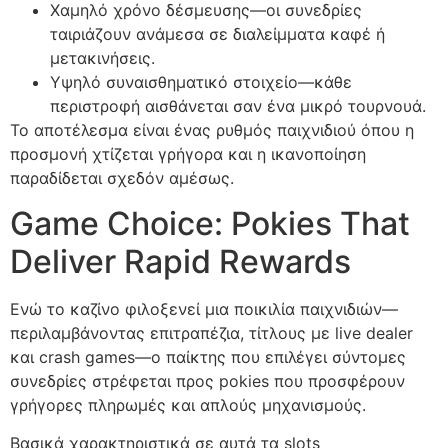
Χαμηλό χρόνο δέσμευσης—οι συνεδρίες
ταιριάζουν ανάμεσα σε διαλείμματα καφέ ή
μετακινήσεις.
Υψηλό συναισθηματικό στοιχείο—κάθε
περιστροφή αισθάνεται σαν ένα μικρό τουρνουά.
Το αποτέλεσμα είναι ένας ρυθμός παιχνιδιού όπου η
προσμονή χτίζεται γρήγορα και η ικανοποίηση
παραδίδεται σχεδόν αμέσως.
Game Choice: Pokies That
Deliver Rapid Rewards
Ενώ το καζίνο φιλοξενεί μια ποικιλία παιχνιδιών—
περιλαμβάνοντας επιτραπέζια, τίτλους με live dealer
και crash games—ο παίκτης που επιλέγει σύντομες
συνεδρίες στρέφεται προς pokies που προσφέρουν
γρήγορες πληρωμές και απλούς μηχανισμούς.
Βασικά χαρακτηριστικά σε αυτά τα slots