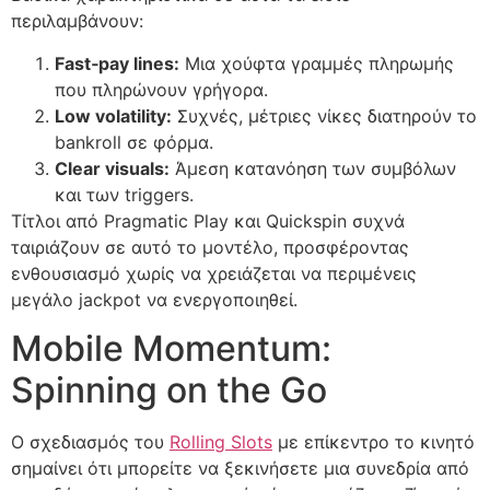
περιλαμβάνουν:
Fast‑pay lines:
Μια χούφτα γραμμές πληρωμής
που πληρώνουν γρήγορα.
Low volatility:
Συχνές, μέτριες νίκες διατηρούν το
bankroll σε φόρμα.
Clear visuals:
Άμεση κατανόηση των συμβόλων
και των triggers.
Τίτλοι από Pragmatic Play και Quickspin συχνά
ταιριάζουν σε αυτό το μοντέλο, προσφέροντας
ενθουσιασμό χωρίς να χρειάζεται να περιμένεις
μεγάλο jackpot να ενεργοποιηθεί.
Mobile Momentum:
Spinning on the Go
Ο σχεδιασμός του
Rolling Slots
με επίκεντρο το κινητό
σημαίνει ότι μπορείτε να ξεκινήσετε μια συνεδρία από