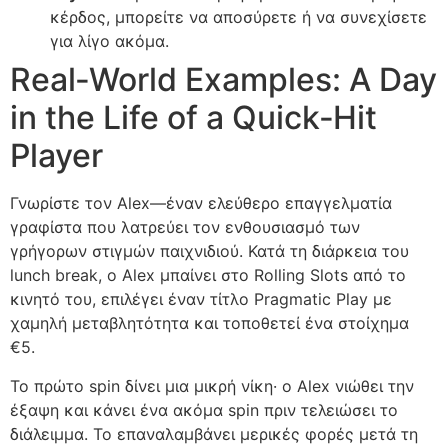
κέρδος, μπορείτε να αποσύρετε ή να συνεχίσετε
για λίγο ακόμα.
Real‑World Examples: A Day
in the Life of a Quick‑Hit
Player
Γνωρίστε τον Alex—έναν ελεύθερο επαγγελματία
γραφίστα που λατρεύει τον ενθουσιασμό των
γρήγορων στιγμών παιχνιδιού. Κατά τη διάρκεια του
lunch break, ο Alex μπαίνει στο Rolling Slots από το
κινητό του, επιλέγει έναν τίτλο Pragmatic Play με
χαμηλή μεταβλητότητα και τοποθετεί ένα στοίχημα
€5.
Το πρώτο spin δίνει μια μικρή νίκη· ο Alex νιώθει την
έξαψη και κάνει ένα ακόμα spin πριν τελειώσει το
διάλειμμα. Το επαναλαμβάνει μερικές φορές μετά τη