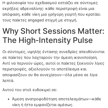
Η φιλοσοφία του σχεδιασμού εστιάζει σε σύντομες
εκρήξεις αδρεναλίνης: κάθε περιστροφή είναι μια
απόφαση, κάθε νίκη μια γρήγορη γιορτή που κρατάει
τους παίκτες engaged στιγμή με στιγμή.
Why Short Sessions Matter:
The High‑Intensity Pulse
Οι σύντομες, υψηλής έντασης συνεδρίες απευθύνονται
σε παίκτες που λαχταρούν την άμεση ικανοποίηση.
Αντί να περνούν ώρες, αυτοί οι παίκτες ξεκινούν λίγες
περιστροφές, αξιολογούν το αποτέλεσμα και
αποφασίζουν αν θα συνεχίσουν—όλα μέσα σε λίγα
λεπτά.
Αυτού του στυλ ευδοκιμεί σε:
Άμεση ανατροφοδότηση αποτελεσμάτων—κάθε
νίκη ή ήττα εμφανίζεται αμέσως.