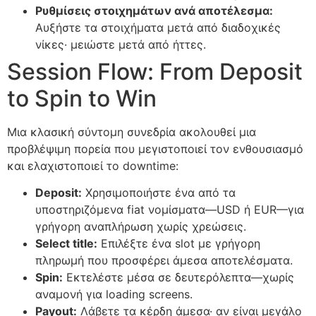
Ρυθμίσεις στοιχημάτων ανά αποτέλεσμα:
Αυξήστε τα στοιχήματα μετά από διαδοχικές
νίκες· μειώστε μετά από ήττες.
Session Flow: From Deposit
to Spin to Win
Μια κλασική σύντομη συνεδρία ακολουθεί μια
προβλέψιμη πορεία που μεγιστοποιεί τον ενθουσιασμό
και ελαχιστοποιεί το downtime:
Deposit:
Χρησιμοποιήστε ένα από τα
υποστηριζόμενα fiat νομίσματα—USD ή EUR—για
γρήγορη αναπλήρωση χωρίς χρεώσεις.
Select title:
Επιλέξτε ένα slot με γρήγορη
πληρωμή που προσφέρει άμεσα αποτελέσματα.
Spin:
Εκτελέστε μέσα σε δευτερόλεπτα—χωρίς
αναμονή για loading screens.
Payout:
Λάβετε τα κέρδη άμεσα· αν είναι μεγάλο