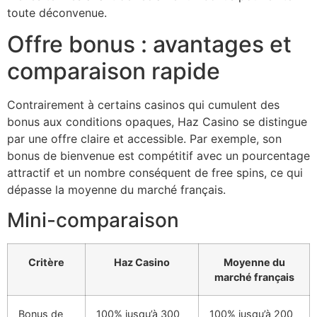
toute déconvenue.
Offre bonus : avantages et
comparaison rapide
Contrairement à certains casinos qui cumulent des
bonus aux conditions opaques, Haz Casino se distingue
par une offre claire et accessible. Par exemple, son
bonus de bienvenue est compétitif avec un pourcentage
attractif et un nombre conséquent de free spins, ce qui
dépasse la moyenne du marché français.
Mini-comparaison
Critère
Haz Casino
Moyenne du
marché français
Bonus de
100% jusqu’à 300
100% jusqu’à 200