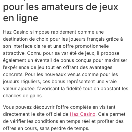
pour les amateurs de jeux
en ligne
Haz Casino s’impose rapidement comme une
destination de choix pour les joueurs français grâce à
son interface claire et une offre promotionnelle
attractive. Connu pour sa variété de jeux, il propose
également un éventail de bonus conçus pour maximiser
l’expérience de jeu tout en offrant des avantages
concrets. Pour les nouveaux venus comme pour les
joueurs réguliers, ces bonus représentent une vraie
valeur ajoutée, favorisant la fidélité tout en boostant les
chances de gains.
Vous pouvez découvrir l’offre complète en visitant
directement le site officiel de
Haz Casino
. Cela permet
de vérifier les conditions en temps réel et profiter des
offres en cours, sans perdre de temps.