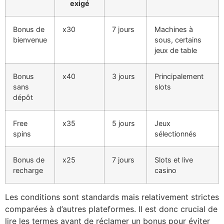
exigé
Bonus de
x30
7 jours
Machines à
bienvenue
sous, certains
jeux de table
Bonus
x40
3 jours
Principalement
sans
slots
dépôt
Free
x35
5 jours
Jeux
spins
sélectionnés
Bonus de
x25
7 jours
Slots et live
recharge
casino
Les conditions sont standards mais relativement strictes
comparées à d’autres plateformes. Il est donc crucial de
lire les termes avant de réclamer un bonus pour éviter