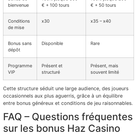
bienvenue
€ + 100 tours
€ + 50 tours
Conditions
x30
x35 – x40
de mise
Bonus sans
Disponible
Rare
dépôt
Programme
Présent et
Présent, mais
VIP
structuré
souvent limité
Cette structure séduit une large audience, des joueurs
occasionnels aux plus aguerris, grâce à un équilibre
entre bonus généreux et conditions de jeu raisonnables.
FAQ – Questions fréquentes
sur les bonus Haz Casino