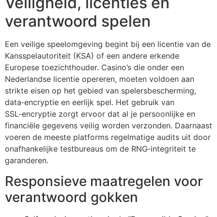
Veiligheid, licenties en
verantwoord spelen
Een veilige speelomgeving begint bij een licentie van de
Kansspelautoriteit (KSA) of een andere erkende
Europese toezichthouder. Casino’s die onder een
Nederlandse licentie opereren, moeten voldoen aan
strikte eisen op het gebied van spelersbescherming,
data‑encryptie en eerlijk spel. Het gebruik van
SSL‑encryptie zorgt ervoor dat al je persoonlijke en
financiële gegevens veilig worden verzonden. Daarnaast
voeren de meeste platforms regelmatige audits uit door
onafhankelijke testbureaus om de RNG‑integriteit te
garanderen.
Responsieve maatregelen voor
verantwoord gokken