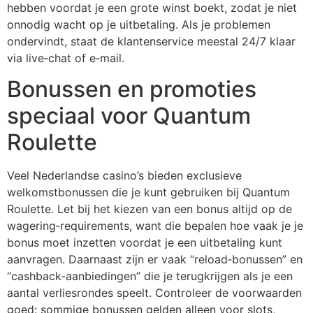
hebben voordat je een grote winst boekt, zodat je niet
onnodig wacht op je uitbetaling. Als je problemen
ondervindt, staat de klantenservice meestal 24/7 klaar
via live‑chat of e‑mail.
Bonussen en promoties
speciaal voor Quantum
Roulette
Veel Nederlandse casino’s bieden exclusieve
welkomstbonussen die je kunt gebruiken bij Quantum
Roulette. Let bij het kiezen van een bonus altijd op de
wagering‑requirements, want die bepalen hoe vaak je je
bonus moet inzetten voordat je een uitbetaling kunt
aanvragen. Daarnaast zijn er vaak “reload‑bonussen” en
“cashback‑aanbiedingen” die je terugkrijgen als je een
aantal verliesrondes speelt. Controleer de voorwaarden
goed: sommige bonussen gelden alleen voor slots,