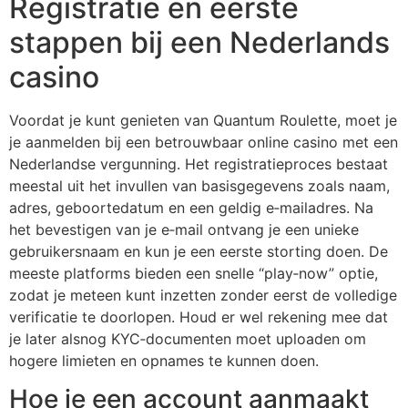
Registratie en eerste
stappen bij een Nederlands
casino
Voordat je kunt genieten van Quantum Roulette, moet je
je aanmelden bij een betrouwbaar online casino met een
Nederlandse vergunning. Het registratieproces bestaat
meestal uit het invullen van basisgegevens zoals naam,
adres, geboortedatum en een geldig e‑mailadres. Na
het bevestigen van je e‑mail ontvang je een unieke
gebruikersnaam en kun je een eerste storting doen. De
meeste platforms bieden een snelle “play‑now” optie,
zodat je meteen kunt inzetten zonder eerst de volledige
verificatie te doorlopen. Houd er wel rekening mee dat
je later alsnog KYC‑documenten moet uploaden om
hogere limieten en opnames te kunnen doen.
Hoe je een account aanmaakt