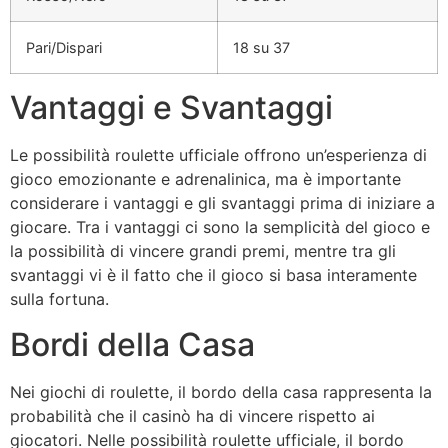
Pari/Dispari
18 su 37
Vantaggi e Svantaggi
Le possibilità roulette ufficiale offrono un’esperienza di
gioco emozionante e adrenalinica, ma è importante
considerare i vantaggi e gli svantaggi prima di iniziare a
giocare. Tra i vantaggi ci sono la semplicità del gioco e
la possibilità di vincere grandi premi, mentre tra gli
svantaggi vi è il fatto che il gioco si basa interamente
sulla fortuna.
Bordi della Casa
Nei giochi di roulette, il bordo della casa rappresenta la
probabilità che il casinò ha di vincere rispetto ai
giocatori. Nelle possibilità roulette ufficiale, il bordo