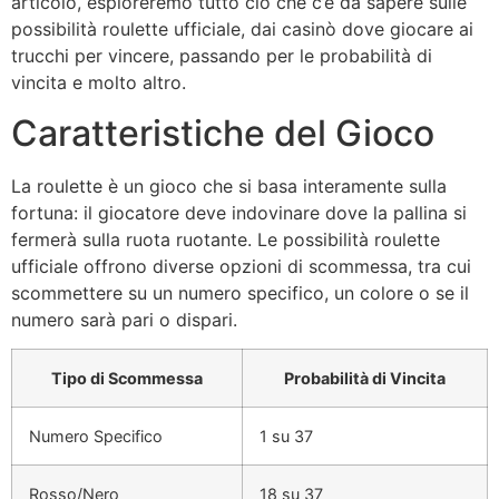
articolo, esploreremo tutto ciò che c’è da sapere sulle
possibilità roulette ufficiale, dai casinò dove giocare ai
trucchi per vincere, passando per le probabilità di
vincita e molto
altro.
Caratteristiche del Gioco
La roulette è un gioco che si basa interamente sulla
fortuna: il giocatore deve indovinare dove la pallina si
fermerà sulla ruota ruotante. Le possibilità roulette
ufficiale offrono diverse opzioni di scommessa, tra cui
scommettere su un numero specifico, un colore o se il
numero sarà pari o dispari.
Tipo di Scommessa
Probabilità di Vincita
Numero Specifico
1 su 37
Rosso/Nero
18 su 37