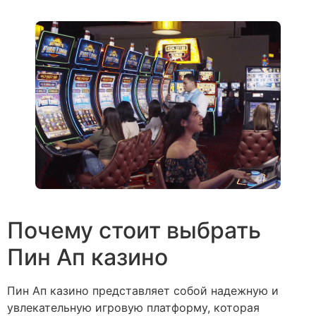
Почему стоит выбрать
Пин Ап казино
Пин Ап казино представляет собой надежную и
увлекательную игровую платформу, которая