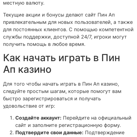
местную валюту.
Текущие акции и бонусы делают сайт Пин Ап
привлекательным для новых пользователей, а также
для постоянных клиентов. С помощью компетентной
службы поддержки, доступной 24/7, игроки могут
получить помощь в любое время.
Как начать играть в Пин
Ап казино
Для того чтобы начать играть в Пин Ап казино,
следуйте простым шагам, которые помогут вам
быстро зарегистрироваться и получать
удовольствие от игр:
Создайте аккаунт:
Перейдите на официальный
сайт и заполните регистрационную форму.
Подтвердите свои данные:
Подтверждение