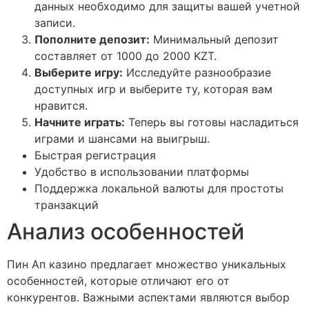
данных необходимо для защиты вашей учетной
записи.
Пополните депозит:
Минимальный депозит
составляет от 1000 до 2000 KZT.
Выберите игру:
Исследуйте разнообразие
доступных игр и выберите ту, которая вам
нравится.
Начните играть:
Теперь вы готовы насладиться
играми и шансами на выигрыш.
Быстрая регистрация
Удобство в использовании платформы
Поддержка локальной валюты для простоты
транзакций
Анализ особенностей
Пин Ап казино предлагает множество уникальных
особенностей, которые отличают его от
конкурентов. Важными аспектами являются выбор