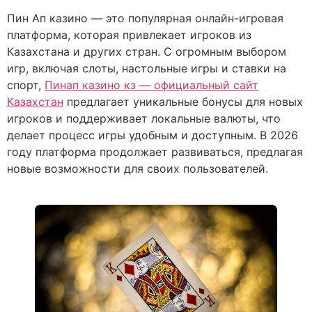
Пин Ап казино — это популярная онлайн-игровая
платформа, которая привлекает игроков из
Казахстана и других стран. С огромным выбором
игр, включая слоты, настольные игры и ставки на
спорт,
Пинап казино кз — официальный сайт
Казахстан
предлагает уникальные бонусы для новых
игроков и поддерживает локальные валюты, что
делает процесс игры удобным и доступным. В 2026
году платформа продолжает развиваться, предлагая
новые возможности для своих пользователей.