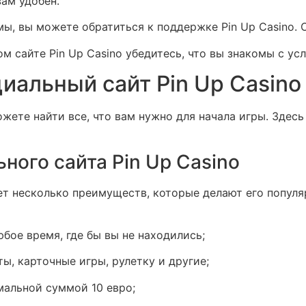
ам удобен.
мы, вы можете обратиться к поддержке Pin Up Casino. 
м сайте Pin Up Casino убедитесь, что вы знакомы с ус
иальный сайт Pin Up Casino
ожете найти все, что вам нужно для начала игры. Здес
ого сайта Pin Up Casino
ет несколько преимуществ, которые делают его популя
юбое время, где бы вы не находились;
ты, карточные игры, рулетку и другие;
мальной суммой 10 евро;