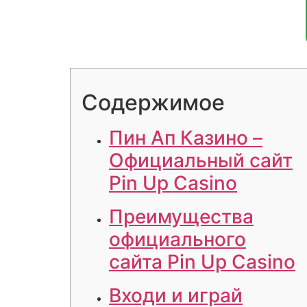
Содержимое
Пин Ап Казино –
Официальный сайт
Pin Up Casino
Преимущества
официального
сайта Pin Up Casino
Входи и играй