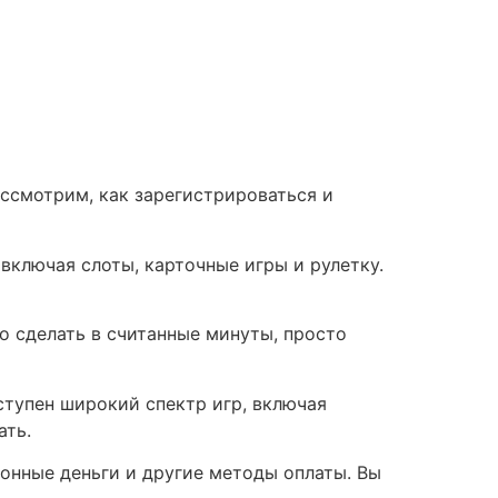
ассмотрим, как зарегистрироваться и
 включая слоты, карточные игры и рулетку.
о сделать в считанные минуты, просто
ступен широкий спектр игр, включая
ать.
ронные деньги и другие методы оплаты. Вы