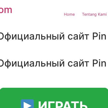
com
Home
Tentang Kami
Официальный сайт Pin 
Официальный сайт Pin 
ИГРАТЬ