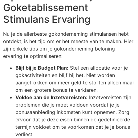
Goketablissement
Stimulans Ervaring
Nu je de allerbeste gokonderneming stimulansen hebt
ontdekt, is het tijd om er het meeste van te maken. Hier
zijn enkele tips om je gokonderneming beloning
ervaring te optimaliseren:
Blijf bij je Budget Plan:
Stel een allocatie voor je
gokactiviteiten en blijf bij het. Niet worden
aangetrokken om meer geld te storten alleen maar
om een grotere bonus te verklaren.
Voldoe aan de Inzetvereisten:
Inzetvereisten zijn
problemen die je moet voldoen voordat je je
bonusaanbieding inkomsten kunt opnemen. Zorg
ervoor dat je deze eisen binnen de gedefinieerde
termijn voldoet om te voorkomen dat je je bonus
verliest.