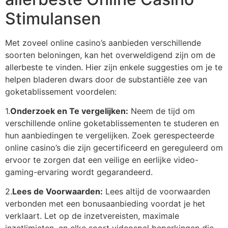
Stimulansen
Met zoveel online casino’s aanbieden verschillende
soorten beloningen, kan het overweldigend zijn om de
allerbeste te vinden. Hier zijn enkele suggesties om je te
helpen bladeren dwars door de substantiële zee van
goketablissement voordelen:
1.
Onderzoek en Te vergelijken:
Neem de tijd om
verschillende online goketablissementen te studeren en
hun aanbiedingen te vergelijken. Zoek gerespecteerde
online casino’s die zijn gecertificeerd en gereguleerd om
ervoor te zorgen dat een veilige en eerlijke video-
gaming-ervaring wordt gegarandeerd.
2.
Lees de Voorwaarden:
Lees altijd de voorwaarden
verbonden met een bonusaanbieding voordat je het
verklaart. Let op de inzetvereisten, maximale