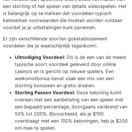
een storting of het spelen van details videospellen. Het
is belangrijk op te merken dat voordelen typisch
kenmerken voorwaarden die moeten worden voldaan
voordat je je uitbetalingen kunt opnemen.
Er zijn verschillende soorten goketablissement
voordelen die je waarschijnlijk tegenkomt:
Uitnodiging Voordeel:
Dit is de een van de meest
typische soort voordeel geleverd door online
casino’s en is gericht op nieuwe spelers. Een
welkomstbonus bevat vaak een mix van een
storting bonussen en gratis draaien.
Storting Passen Voordeel:
Deze beloning komt
overeen met een aanbetaling van een speler met
een bepaald percentage, doorgaans variërend van
50% tot 200%. Bijvoorbeeld, als je $100
overdraagt met een 100% beloningen, heb je $200
om mee te spelen.