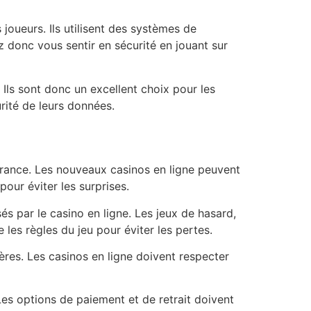
 joueurs. Ils utilisent des systèmes de
z donc vous sentir en sécurité en jouant sur
. Ils sont donc un excellent choix pour les
rité de leurs données.
n France. Les nouveaux casinos en ligne peuvent
our éviter les surprises.
sés par le casino en ligne. Les jeux de hasard,
 les règles du jeu pour éviter les pertes.
ières. Les casinos en ligne doivent respecter
 Les options de paiement et de retrait doivent