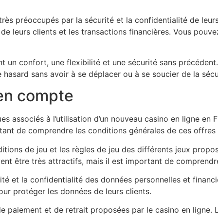
rès préoccupés par la sécurité et la confidentialité de leurs
de leurs clients et les transactions financières. Vous pouve
t un confort, une flexibilité et une sécurité sans précédent
 hasard sans avoir à se déplacer ou à se soucier de la sécu
 en compte
ues associés à l’utilisation d’un nouveau casino en ligne e
rtant de comprendre les conditions générales de ces offres p
ditions de jeu et les règles de jeu des différents jeux propo
ent être très attractifs, mais il est important de comprendre
rité et la confidentialité des données personnelles et financ
our protéger les données de leurs clients.
s de paiement et de retrait proposées par le casino en ligne.