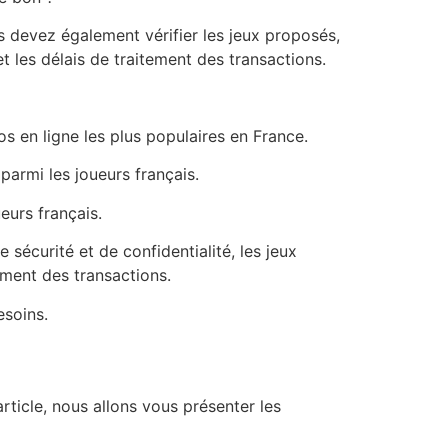
Vous devez également vérifier les jeux proposés,
t les délais de traitement des transactions.
os en ligne les plus populaires en France.
parmi les joueurs français.
eurs français.
e sécurité et de confidentialité, les jeux
ement des transactions.
esoins.
rticle, nous allons vous présenter les