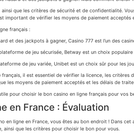
no, ainsi que les critères de sécurité et de confidentialité. 
 est important de vérifier les moyens de paiement acceptés e
gne français :
ard et des jackpots à gagner, Casino 777 est l’un des casin
 plateforme de jeu sécurisée, Betway est un choix populaire 
ateforme de jeu variée, Unibet est un choix sûr pour les jou
rançais, il est essentiel de vérifier la licence, les critères d
que les moyens de paiement acceptés et les délais de trait
ile pour choisir le bon casino en ligne français pour vos b
e en France : Évaluation
o en ligne en France, vous êtes au bon endroit ! Dans cet a
 ainsi que les critères pour choisir le bon pour vous.