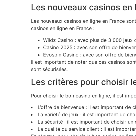
Les nouveaux casinos en 
Les nouveaux casinos en ligne en France sont
casinos en ligne en France :
Wildz Casino : avec plus de 3 000 jeux d
Casino 2025 : avec son offre de bienven
Evospin Casino : avec son offre de bien
Il est important de noter que ces casinos sont
sont sécurisées.
Les critères pour choisir 
Pour choisir le bon casino en ligne, il est imp
L’offre de bienvenue : il est important de 
La variété de jeux : il est important de cho
La sécurité : il est important de choisir un
La qualité du service client : il est importa