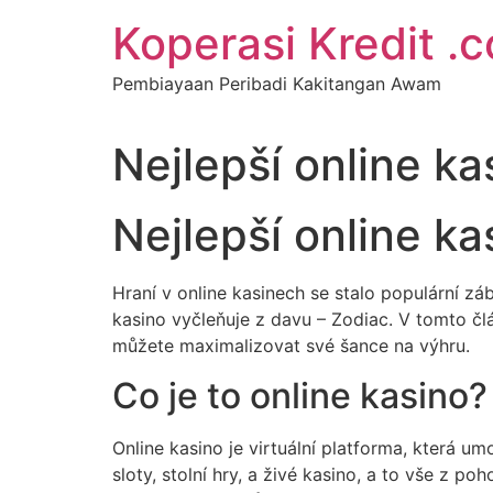
Koperasi Kredit .
Pembiayaan Peribadi Kakitangan Awam
Nejlepší online k
Nejlepší online k
Hraní v online kasinech se stalo populární z
kasino vyčleňuje z davu – Zodiac. V tomto čl
můžete maximalizovat své šance na výhru.
Co je to online kasino?
Online kasino je virtuální platforma, která um
sloty, stolní hry, a živé kasino, a to vše z 