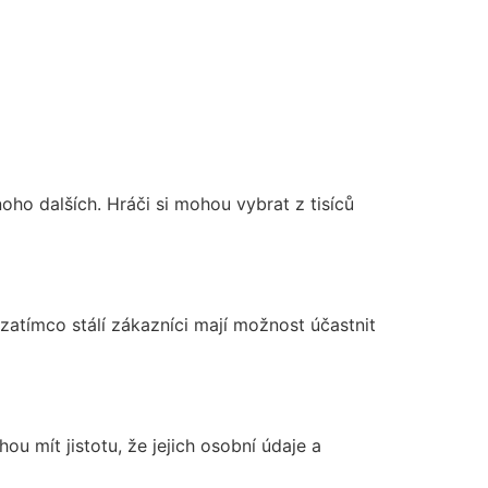
noho dalších. Hráči si mohou vybrat z tisíců
zatímco stálí zákazníci mají možnost účastnit
ou mít jistotu, že jejich osobní údaje a