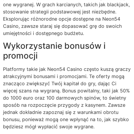
one wygranej. W grach karcianych, takich jak blackjack,
stosowanie strategii podstawowej jest niezbędne.
Eksplorując różnorodne opcje dostępne na Neon54
Casino, zawsze staraj się dopasować grę do swoich
umiejętności i dostępnego budżetu.
Wykorzystanie bonusów i
promocji
Platformy takie jak Neon54 Casino często kuszą graczy
atrakcyjnymi bonusami i promocjami. Te oferty mogą
znacząco zwiększyć Twój kapitał do gry, dając Ci
więcej szans na wygraną. Bonus powitalny, taki jak 50%
do 1000 euro oraz 100 darmowych spinów, to świetny
sposób na rozpoczęcie przygody z kasynem. Zawsze
jednak dokładnie zapoznaj się z warunkami obrotu
bonusu, ponieważ mogą one wpłynąć na to, jak szybko
będziesz mógł wypłacić swoje wygrane.