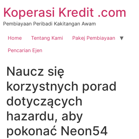
Koperasi Kredit .com
Pembiayaan Peribadi Kakitangan Awam
Home
Tentang Kami
Pakej Pembiayaan
Pencarian Ejen
Naucz się
korzystnych porad
dotyczących
hazardu, aby
pokonać Neon54