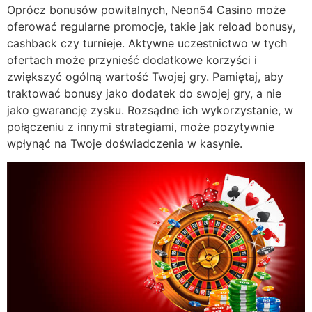
Oprócz bonusów powitalnych, Neon54 Casino może
oferować regularne promocje, takie jak reload bonusy,
cashback czy turnieje. Aktywne uczestnictwo w tych
ofertach może przynieść dodatkowe korzyści i
zwiększyć ogólną wartość Twojej gry. Pamiętaj, aby
traktować bonusy jako dodatek do swojej gry, a nie
jako gwarancję zysku. Rozsądne ich wykorzystanie, w
połączeniu z innymi strategiami, może pozytywnie
wpłynąć na Twoje doświadczenia w kasynie.