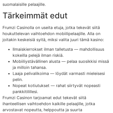
suomalaisille pelaajille.
Tärkeimmät edut
Frumzi Casinolla on useita etuja, jotka tekevät siitä
houkuttelevan vaihtoehdon mobiilipelaajille. Alla on
joitakin keskeisiä syitä, miksi valita juuri tämä kasino:
Ilmaiskierrokset ilman talletusta — mahdollisuus
kokeilla pelejä ilman riskiä.
Mobiiliystävällinen alusta — pelaa suosikkisi missä
ja milloin tahansa.
Laaja pelivalikoima — löydät varmasti mieleisesi
pelin.
Nopeat kotiutukset — rahat siirtyvät nopeasti
pankkitilillesi.
Frumzi Casinon tarjoamat edut tekevät siitä
ihanteellisen vaihtoehdon kaikille pelaajille, jotka
arvostavat nopeutta, helppoutta ja suurta