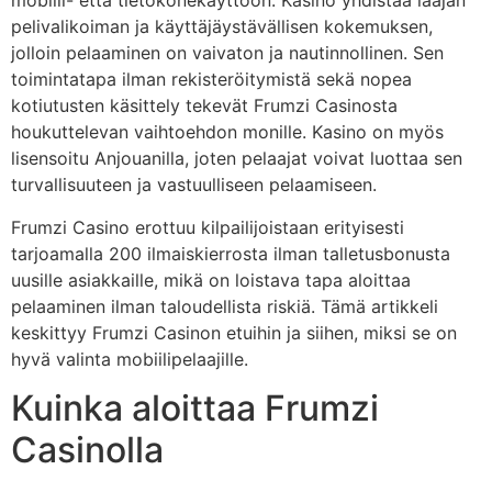
mobiili- että tietokonekäyttöön. Kasino yhdistää laajan
pelivalikoiman ja käyttäjäystävällisen kokemuksen,
jolloin pelaaminen on vaivaton ja nautinnollinen. Sen
toimintatapa ilman rekisteröitymistä sekä nopea
kotiutusten käsittely tekevät Frumzi Casinosta
houkuttelevan vaihtoehdon monille. Kasino on myös
lisensoitu Anjouanilla, joten pelaajat voivat luottaa sen
turvallisuuteen ja vastuulliseen pelaamiseen.
Frumzi Casino erottuu kilpailijoistaan erityisesti
tarjoamalla 200 ilmaiskierrosta ilman talletusbonusta
uusille asiakkaille, mikä on loistava tapa aloittaa
pelaaminen ilman taloudellista riskiä. Tämä artikkeli
keskittyy Frumzi Casinon etuihin ja siihen, miksi se on
hyvä valinta mobiilipelaajille.
Kuinka aloittaa Frumzi
Casinolla