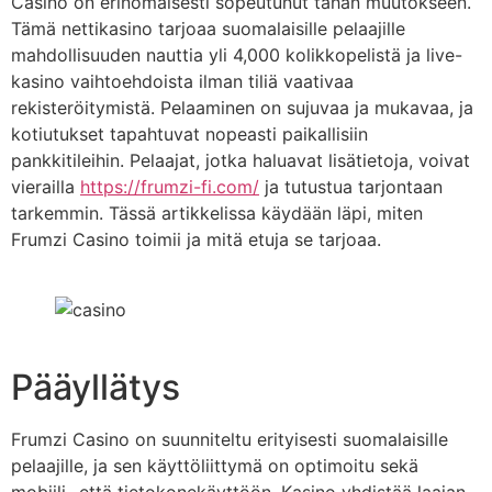
Casino on erinomaisesti sopeutunut tähän muutokseen.
Tämä nettikasino tarjoaa suomalaisille pelaajille
mahdollisuuden nauttia yli 4,000 kolikkopelistä ja live-
kasino vaihtoehdoista ilman tiliä vaativaa
rekisteröitymistä. Pelaaminen on sujuvaa ja mukavaa, ja
kotiutukset tapahtuvat nopeasti paikallisiin
pankkitileihin. Pelaajat, jotka haluavat lisätietoja, voivat
vierailla
https://frumzi-fi.com/
ja tutustua tarjontaan
tarkemmin. Tässä artikkelissa käydään läpi, miten
Frumzi Casino toimii ja mitä etuja se tarjoaa.
Pääyllätys
Frumzi Casino on suunniteltu erityisesti suomalaisille
pelaajille, ja sen käyttöliittymä on optimoitu sekä