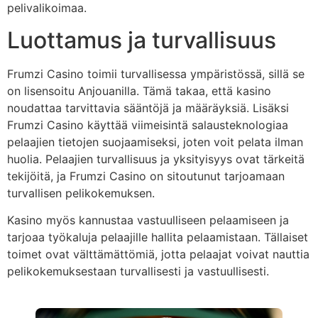
pelivalikoimaa.
Luottamus ja turvallisuus
Frumzi Casino toimii turvallisessa ympäristössä, sillä se
on lisensoitu Anjouanilla. Tämä takaa, että kasino
noudattaa tarvittavia sääntöjä ja määräyksiä. Lisäksi
Frumzi Casino käyttää viimeisintä salausteknologiaa
pelaajien tietojen suojaamiseksi, joten voit pelata ilman
huolia. Pelaajien turvallisuus ja yksityisyys ovat tärkeitä
tekijöitä, ja Frumzi Casino on sitoutunut tarjoamaan
turvallisen pelikokemuksen.
Kasino myös kannustaa vastuulliseen pelaamiseen ja
tarjoaa työkaluja pelaajille hallita pelaamistaan. Tällaiset
toimet ovat välttämättömiä, jotta pelaajat voivat nauttia
pelikokemuksestaan turvallisesti ja vastuullisesti.