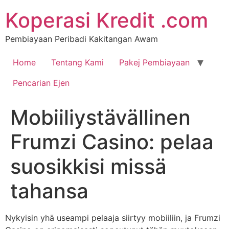
Koperasi Kredit .com
Pembiayaan Peribadi Kakitangan Awam
Home
Tentang Kami
Pakej Pembiayaan
Pencarian Ejen
Mobiiliystävällinen
Frumzi Casino: pelaa
suosikkisi missä
tahansa
Nykyisin yhä useampi pelaaja siirtyy mobiiliin, ja Frumzi