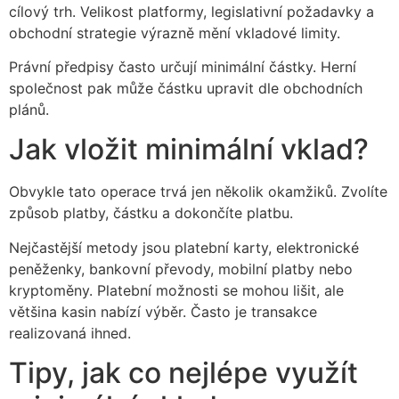
cílový trh. Velikost platformy, legislativní požadavky a
obchodní strategie výrazně mění vkladové limity.
Právní předpisy často určují minimální částky. Herní
společnost pak může částku upravit dle obchodních
plánů.
Jak vložit minimální vklad?
Obvykle tato operace trvá jen několik okamžiků. Zvolíte
způsob platby, částku a dokončíte platbu.
Nejčastější metody jsou platební karty, elektronické
peněženky, bankovní převody, mobilní platby nebo
kryptoměny. Platební možnosti se mohou lišit, ale
většina kasin nabízí výběr. Často je transakce
realizovaná ihned.
Tipy, jak co nejlépe využít