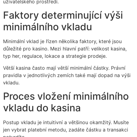
uživatelského prostředí.
Faktory determinující výši
minimálního vkladu
Minimální vklad je řízen několika faktory, které jsou
důležité pro kasino. Mezi hlavní patří: velikost kasina,
typ her, regulace, lokace a strategie prodeje.
Větší kasina často mají větší minimální částky. Právní
pravidla v jednotlivých zemích také mají dopad na výši
vkladu.
Proces vložení minimálního
vkladu do kasina
Postup vkladu je intuitivní a většinou okamžitý. Musíte
jen vybrat platební metodu, zadáte částku a transakci
potvrdíte.