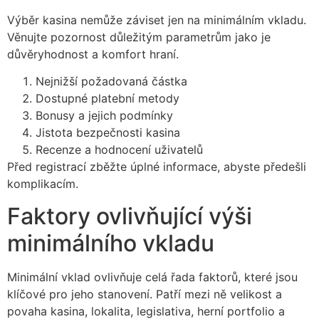
Výběr kasina nemůže záviset jen na minimálním vkladu.
Věnujte pozornost důležitým parametrům jako je
důvěryhodnost a komfort hraní.
Nejnižší požadovaná částka
Dostupné platební metody
Bonusy a jejich podmínky
Jistota bezpečnosti kasina
Recenze a hodnocení uživatelů
Před registrací zběžte úplné informace, abyste předešli
komplikacím.
Faktory ovlivňující výši
minimálního vkladu
Minimální vklad ovlivňuje celá řada faktorů, které jsou
klíčové pro jeho stanovení. Patří mezi ně velikost a
povaha kasina, lokalita, legislativa, herní portfolio a