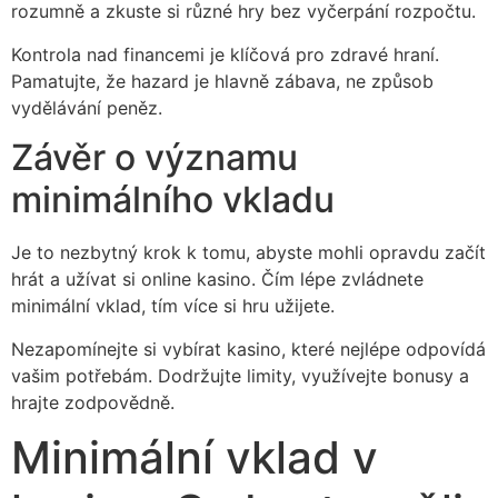
rozumně a zkuste si různé hry bez vyčerpání rozpočtu.
Kontrola nad financemi je klíčová pro zdravé hraní.
Pamatujte, že hazard je hlavně zábava, ne způsob
vydělávání peněz.
Závěr o významu
minimálního vkladu
Je to nezbytný krok k tomu, abyste mohli opravdu začít
hrát a užívat si online kasino. Čím lépe zvládnete
minimální vklad, tím více si hru užijete.
Nezapomínejte si vybírat kasino, které nejlépe odpovídá
vašim potřebám. Dodržujte limity, využívejte bonusy a
hrajte zodpovědně.
Minimální vklad v