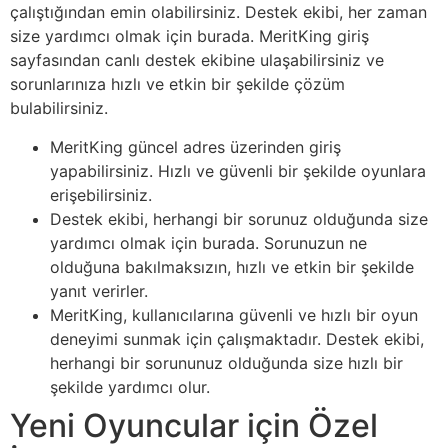
çalıştığından emin olabilirsiniz. Destek ekibi, her zaman
size yardımcı olmak için burada. MeritKing giriş
sayfasından canlı destek ekibine ulaşabilirsiniz ve
sorunlarınıza hızlı ve etkin bir şekilde çözüm
bulabilirsiniz.
MeritKing güncel adres üzerinden giriş
yapabilirsiniz. Hızlı ve güvenli bir şekilde oyunlara
erişebilirsiniz.
Destek ekibi, herhangi bir sorunuz olduğunda size
yardımcı olmak için burada. Sorunuzun ne
olduğuna bakılmaksızın, hızlı ve etkin bir şekilde
yanıt verirler.
MeritKing, kullanıcılarına güvenli ve hızlı bir oyun
deneyimi sunmak için çalışmaktadır. Destek ekibi,
herhangi bir sorununuz olduğunda size hızlı bir
şekilde yardımcı olur.
Yeni Oyuncular için Özel