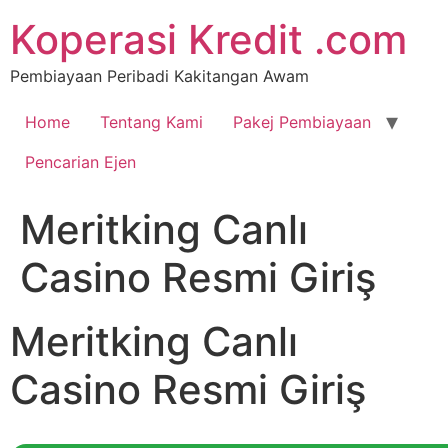
Koperasi Kredit .com
Pembiayaan Peribadi Kakitangan Awam
Home
Tentang Kami
Pakej Pembiayaan
Pencarian Ejen
Meritking Canlı
Casino Resmi Giriş
Meritking Canlı
Casino Resmi Giriş