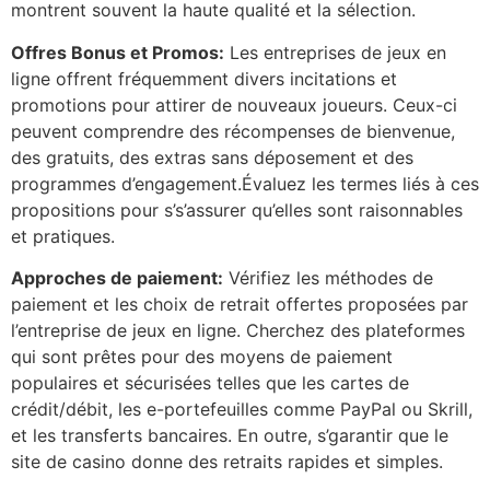
montrent souvent la haute qualité et la sélection.
Offres Bonus et Promos:
Les entreprises de jeux en
ligne offrent fréquemment divers incitations et
promotions pour attirer de nouveaux joueurs. Ceux-ci
peuvent comprendre des récompenses de bienvenue,
des gratuits, des extras sans déposement et des
programmes d’engagement.Évaluez les termes liés à ces
propositions pour s’s’assurer qu’elles sont raisonnables
et pratiques.
Approches de paiement:
Vérifiez les méthodes de
paiement et les choix de retrait offertes proposées par
l’entreprise de jeux en ligne. Cherchez des plateformes
qui sont prêtes pour des moyens de paiement
populaires et sécurisées telles que les cartes de
crédit/débit, les e-portefeuilles comme PayPal ou Skrill,
et les transferts bancaires. En outre, s’garantir que le
site de casino donne des retraits rapides et simples.