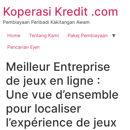
Koperasi Kredit .com
Pembiayaan Peribadi Kakitangan Awam
Home
Tentang Kami
Pakej Pembiayaan
Pencarian Ejen
Meilleur Entreprise
de jeux en ligne :
Une vue d’ensemble
pour localiser
l’expérience de jeux