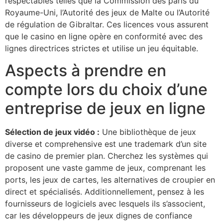
respectables telles que la Commission des paris du
Royaume-Uni, l’Autorité des jeux de Malte ou l’Autorité
de régulation de Gibraltar. Ces licences vous assurent
que le casino en ligne opère en conformité avec des
lignes directrices strictes et utilise un jeu équitable.
Aspects à prendre en
compte lors du choix d’une
entreprise de jeux en ligne
Sélection de jeux vidéo :
Une bibliothèque de jeux
diverse et comprehensive est une trademark d’un site
de casino de premier plan. Cherchez les systèmes qui
proposent une vaste gamme de jeux, comprenant les
ports, les jeux de cartes, les alternatives de croupier en
direct et spécialisés. Additionnellement, pensez à les
fournisseurs de logiciels avec lesquels ils s’associent,
car les développeurs de jeux dignes de confiance