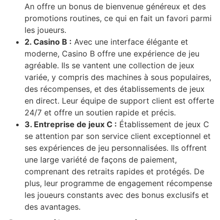
An offre un bonus de bienvenue généreux et des
promotions routines, ce qui en fait un favori parmi
les joueurs.
2. Casino B :
Avec une interface élégante et
moderne, Casino B offre une expérience de jeu
agréable. Ils se vantent une collection de jeux
variée, y compris des machines à sous populaires,
des récompenses, et des établissements de jeux
en direct. Leur équipe de support client est offerte
24/7 et offre un soutien rapide et précis.
3. Entreprise de jeux C :
Établissement de jeux C
se attention par son service client exceptionnel et
ses expériences de jeu personnalisées. Ils offrent
une large variété de façons de paiement,
comprenant des retraits rapides et protégés. De
plus, leur programme de engagement récompense
les joueurs constants avec des bonus exclusifs et
des avantages.