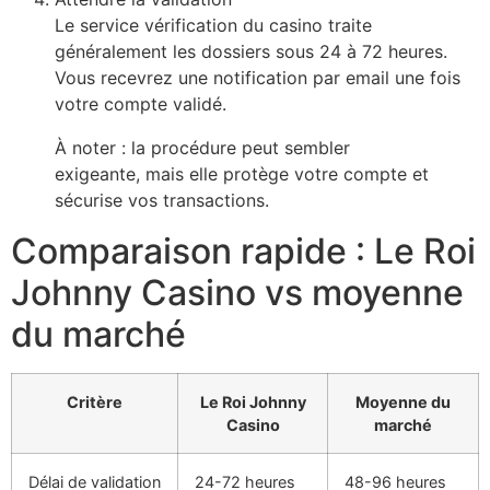
Le service vérification du casino traite
généralement les dossiers sous 24 à 72 heures.
Vous recevrez une notification par email une fois
votre compte validé.
À noter : la procédure peut sembler
exigeante, mais elle protège votre compte et
sécurise vos transactions.
Comparaison rapide : Le Roi
Johnny Casino vs moyenne
du marché
Critère
Le Roi Johnny
Moyenne du
Casino
marché
Délai de validation
24-72 heures
48-96 heures