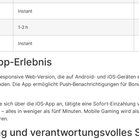
Instant
1‑2 h
Instant
pp‑Erlebnis
responsive Web‑Version, die auf Android‑ und iOS‑Geräten ei
rladen. Die App ermöglicht Push‑Benachrichtigungen für Bon
te sich über die iOS‑App an, tätigte eine Sofort‑Einzahlung 
 – alles in weniger als fünf Minuten. Mobile Gaming wird a
ren.
ng und verantwortungsvolles 