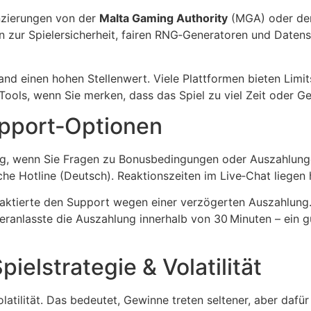
nzierungen von der
Malta Gaming Authority
(MGA) oder de
n zur Spielersicherheit, fairen RNG‑Generatoren und Datens
and einen hohen Stellenwert. Viele Plattformen bieten Limi
Tools, wenn Sie merken, dass das Spiel zu viel Zeit oder G
pport‑Optionen
ig, wenn Sie Fragen zu Bonusbedingungen oder Auszahlung
he Hotline (Deutsch). Reaktionszeiten im Live‑Chat liegen 
ntaktierte den Support wegen einer verzögerten Auszahlung.
anlasste die Auszahlung innerhalb von 30 Minuten – ein gut
pielstrategie & Volatilität
Volatilität. Das bedeutet, Gewinne treten seltener, aber dafü