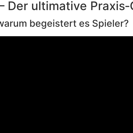
– Der ultimative Praxis
warum begeistert es Spieler?