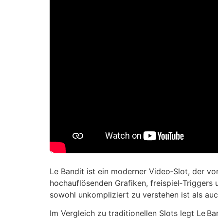
Le Bandit ist ein moderner Video‑Slot, der 
hochauflösenden Grafiken, freispiel‑Triggers 
sowohl unkompliziert zu verstehen ist als au
Im Vergleich zu traditionellen Slots legt Le B