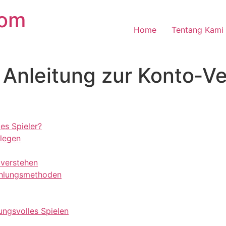
com
Home
Tentang Kami
 Anleitung zur Konto‑Ve
es Spieler?
slegen
verstehen
ahlungsmethoden
ungsvolles Spielen