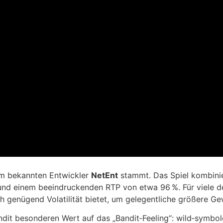
vom bekannten Entwickler
NetEnt
stammt. Das Spiel kombinie
und einem beeindruckenden RTP von etwa 96 %. Für viele deut
ch genügend Volatilität bietet, um gelegentliche größere G
andit besonderen Wert auf das „Bandit‑Feeling“: wild‑symbol