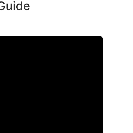
‑Guide