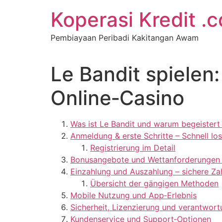
Koperasi Kredit .
Pembiayaan Peribadi Kakitangan Awam
Le Bandit spielen:
Online‑Casino
Was ist Le Bandit und warum begeistert 
Anmeldung & erste Schritte – Schnell lo
Registrierung im Detail
Bonusangebote und Wettanforderungen 
Einzahlung und Auszahlung – sichere Z
Übersicht der gängigen Methoden
Mobile Nutzung und App‑Erlebnis
Sicherheit, Lizenzierung und verantwort
Kundenservice und Support‑Optionen