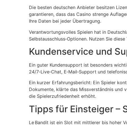
Die besten deutschen Anbieter besitzen Lize
garantieren, dass das Casino strenge Auflage
Ihre Daten bei jeder Übertragung.
Verantwortungsvolles Spielen hat in Deutschl
Selbstausschluss‑Optionen. Nutzen Sie diese 
Kundenservice und Su
Ein guter Kundensupport ist besonders wicht
24/7‑Live‑Chat, E‑Mail‑Support und telefonisc
Ein kurzer Erfahrungsbericht: Ein Spieler ko
Dokumente, klärte das Missverständnis und ver
die Spielerzufriedenheit erhöht.
Tipps für Einsteiger – S
Le Bandit ist ein Slot mit mittlerer bis hoher 