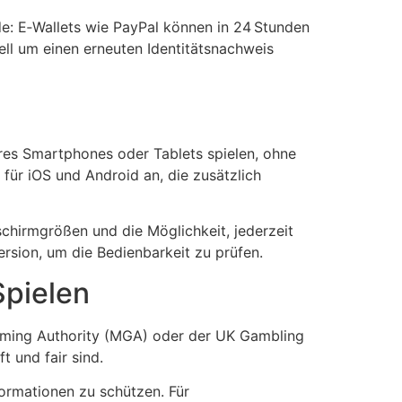
de: E‑Wallets wie PayPal können in 24 Stunden
ll um einen erneuten Identitätsnachweis
hres Smartphones oder Tablets spielen, ohne
für iOS und Android an, die zusätzlich
chirmgrößen und die Möglichkeit, jederzeit
ersion, um die Bedienbarkeit zu prüfen.
Spielen
Gaming Authority (MGA) oder der UK Gambling
t und fair sind.
formationen zu schützen. Für