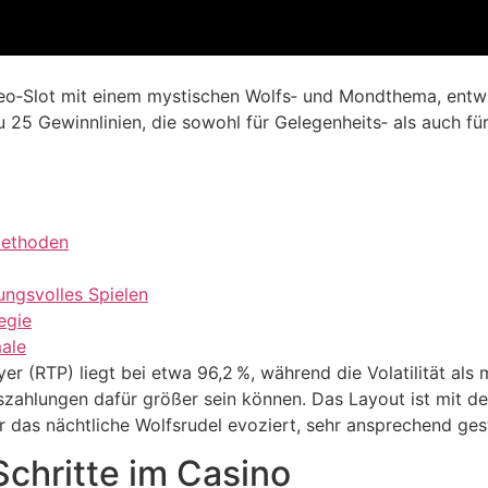
eo‑Slot mit einem mystischen Wolfs‑ und Mondthema, entwi
 25 Gewinnlinien, die sowohl für Gelegenheits‑ als auch für 
methoden
ungsvolles Spielen
egie
male
er (RTP) liegt bei etwa 96,2 %, während die Volatilität als 
szahlungen dafür größer sein können. Das Layout ist mit de
 das nächtliche Wolfsrudel evoziert, sehr ansprechend gest
chritte im Casino