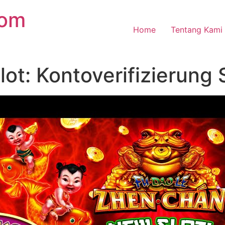
com
Home
Tentang Kami
t: Kontoverifizierung Sc