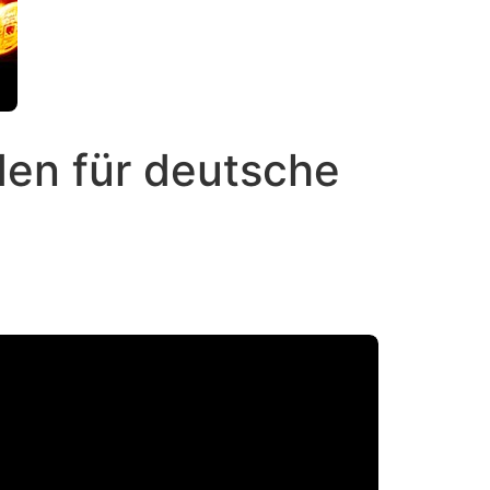
den für deutsche