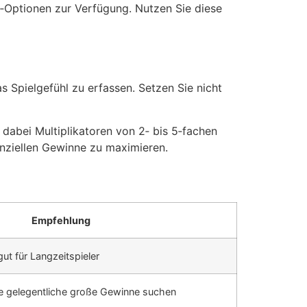
s‑Optionen zur Verfügung. Nutzen Sie diese
s Spielgefühl zu erfassen. Setzen Sie nicht
d dabei Multiplikatoren von 2‑ bis 5‑fachen
enziellen Gewinne zu maximieren.
Empfehlung
ut für Langzeitspieler
die gelegentliche große Gewinne suchen