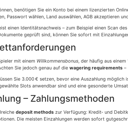
nen, benötigen Sie ein Konto bei einem lizenzierten Online
eben, Passwort wählen, Land auswählen, AGB akzeptieren und 
ist einen Identitätsnachweis – zum Beispiel einen Scan de
 Dokumente geprüft sind, können Sie sofort mit Einzahlung
ettanforderungen
pieler mit einem
Willkommensbonus
, der häufig aus einem
Achten Sie jedoch genau auf die
wagering requirements
– 
 müssen Sie 3.000 € setzen, bevor eine Auszahlung möglich 
ausgewählte Slots anwendbar sind und eine gesonderte Umsa
hlung – Zahlungsmethoden
lreiche
deposit methods
zur Verfügung: Kredit‑ und Debitk
tionen. Die meisten Einzahlungen werden sofort gutgeschr