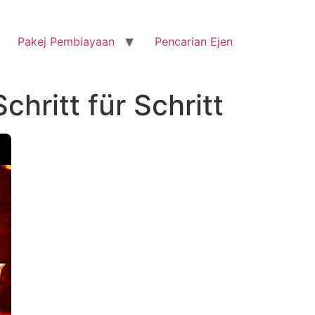
Pakej Pembiayaan
Pencarian Ejen
hritt für Schritt