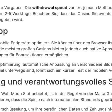
ere Vorgaben. Die
withdrawal speed
variiert je nach Metho
 2‑5 Werktage. Beachten Sie, dass das Casino Sie eventue
gegeben wird.
pp
mobile Endgeräte optimiert. Sie können über den Browser I
 Die meisten großen Casinos bieten jedoch auch native Apps 
ngen für Bonusaktionen ermöglichen.
Optimierung, automatische Anpassung an verschiedene Bilds
el unterwegs sind, lohnt sich ein kurzer Test der mobilen V
ng und verantwortungsvolles 
 Wolf Moon Slot anbietet, ist in der Regel von der Malta 
eren, dass die Spiele nach internationalen Standards geprüf
erschlüsselung, um Ihre persönlichen Daten und Zahlungsin