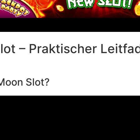
ot – Praktischer Leitfa
 Moon Slot?