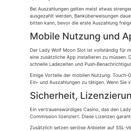
Bei Auszahlungen gelten meist etwas streng
ausgezahlt werden, Banküberweisungen dauern
bitten kann, bevor die erste Auszahlung frei
Mobile Nutzung und A
Der Lady Wolf Moon Slot ist vollständig für 
eine zusätzliche App installieren zu müssen.
schnelle Ladezeiten und Push‑Benachrichtigu
Einige Vorteile der mobilen Nutzung: Touch‑
Ein‑ und Auszahlungen zu tätigen. Wenn Sie vi
Sicherheit, Lizenzieru
Ein vertrauenswürdiges Casino, das den Lady
Commission lizenziert. Diese Lizenzen garanti
Zusätzlich setzen seriöse Anbieter auf SSL‑V