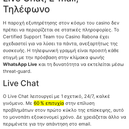
Τηλέφωνο
Η παροχή εξυπηρέτησης στον κόσμο του casino δεν
πρέπει να περιορίζεται σε στατικές πληροφορίες. Το
Certified Support Team του Casino Rabona έχει
σχεδιαστεί για να λύσει τα πάντα, ανεξαρτήτως της
συσκευής. Η τηλεφωνική γραμμή είναι προσιτή κάθε
στιγμή με την πρόσβαση στην κλίμακα φωνής
WhatsApp Live
και τη δυνατότητα να εκτελείται μέσω
threat‑guard.
Live Chat
Ο Live Chat λειτουργεί με 1 σχετικό, 24/7, καλκέ
γινόμενο. Με
60 % επιτυχία
στην επίλυση
προβλημάτων στον πρώτο κύκλο της επίσκεψης, αυτό
το μονοπάτι εξοικονομεί χρόνο. Δε χρειάζεται άλλο να
περιμένετε για την απάντηση στο email.