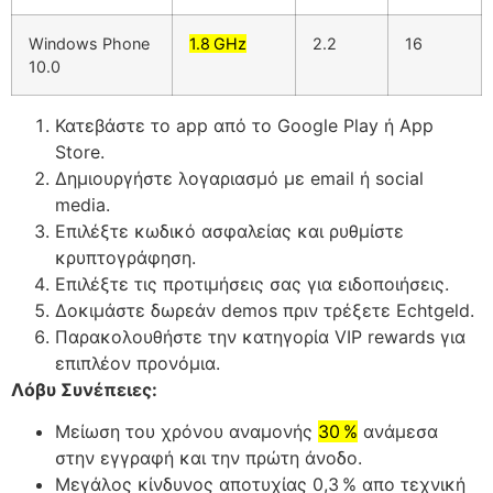
Windows Phone
1.8 GHz
2.2
16
10.0
Κατεβάστε το app από το Google Play ή App
Store.
Δημιουργήστε λογαριασμό με email ή social
media.
Επιλέξτε κωδικό ασφαλείας και ρυθμίστε
κρυπτογράφηση.
Επιλέξτε τις προτιμήσεις σας για ειδοποιήσεις.
Δοκιμάστε δωρεάν demos πριν τρέξετε Echtgeld.
Παρακολουθήστε την κατηγορία VIP rewards για
επιπλέον προνόμια.
Λόβυ Συνέπειες:
Μείωση του χρόνου αναμονής
30 %
ανάμεσα
στην εγγραφή και την πρώτη άνοδο.
Μεγάλος κίνδυνος αποτυχίας 0,3 % απο τεχνική