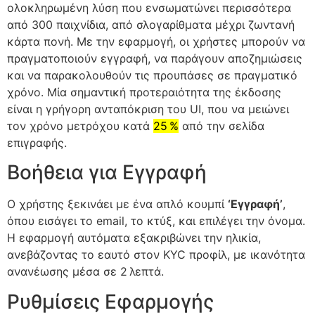
ολοκληρωμένη λύση που ενσωματώνει περισσότερα
από 300 παιχνίδια, από σλογαρίθματα μέχρι ζωντανή
κάρτα πονή. Με την εφαρμογή, οι χρήστες μπορούν να
πραγματοποιούν εγγραφή, να παράγουν αποζημιώσεις
και να παρακολουθούν τις προυπάσες σε πραγματικό
χρόνο. Μία σημαντική προτεραιότητα της έκδοσης
είναι η γρήγορη ανταπόκριση του UI, που να μειώνει
τον χρόνο μετρόχου κατά
25 %
από την σελίδα
επιγραφής.
Βοήθεια για Εγγραφή
Ο χρήστης ξεκινάει με ένα απλό κουμπί
‘Εγγραφή’
,
όπου εισάγει το email, το κτύξ, και επιλέγει την όνομα.
Η εφαρμογή αυτόματα εξακριβώνει την ηλικία,
ανεβάζοντας το εαυτό στον KYC προφίλ, με ικανότητα
ανανέωσης μέσα σε 2 λεπτά.
Ρυθμίσεις Εφαρμογής