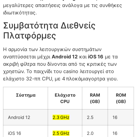
μεγαλύτερες απαιτήσεις ανάλογα με τις συνθήκες
ιδιωτικότητας.
Συμβατότητα Διεθνείς
Πλατφόρμες
Η αρμονία των λειτουργικών συστημάτων
αναπτύσσεται μέχρι
Android 12
και
iOS 16
με τα
ακριβή φίλτρα που δίνονται από τις κριτικές των
χρηστών. Το παιχνίδι του casino λειτουργεί στο
ελάχιστο 32-ππ CPU, με 4 πλοκάμιαγορτρα γιου.
Σύστημα
Ελάχιστο
RAM
ROM
CPU
(GB)
(GB)
Android 12
2.3 GHz
2.5
16
iOS 16
2.5 GHz
2.0
16