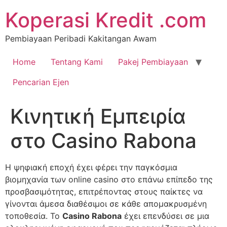
Koperasi Kredit .com
Pembiayaan Peribadi Kakitangan Awam
Home
Tentang Kami
Pakej Pembiayaan
Pencarian Ejen
Κινητική Εμπειρία
στο Casino Rabona
Η ψηφιακή εποχή έχει φέρει την παγκόσμια
βιομηχανία των online casino στο επάνω επίπεδο της
προσβασιμότητας, επιτρέποντας στους παίκτες να
γίνονται άμεσα διαθέσιμοι σε κάθε απομακρυσμένη
τοποθεσία. Το
Casino Rabona
έχει επενδύσει σε μια