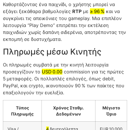
Καθορτάζοντας ένα παιχνίδι, ο χρήστης μπορεί να
εξάγει ξεκάθαρα βαθμολογίες
RTP
με
≥ 96 %
και να
συγκρίνει τις απεικόνιες του gameplay. Μια επιπλέον
λειτουργία “Play Demo” επιτρέπει την εκτέλεση
παιχνιδιών χωρίς δαπάνη σιδερένια, αποτρέποντας την
εκπομπή σε δυστυχήματα.
Πληρωμές μέσω Κινητής
Οι πληρωμές συμβατά με την κινητή λειτουργία
προσεγγίζουν το
USD 0.00
commission για τις πρώτες
5 μεταφορές. Οι πολλαπλές επιλογές, όπως debit,
PayPal, και crypto, ικανοποιούν 90 % των παίκτες που
επαξιολογούν την ευελιξία.
Τύπος
Χρόνος Σταθμ.
Μέγιστο
Πληρωμής
Δεδομένων
Όριο
Visa /
4
δευτερόλεπτα
EUR 10 000