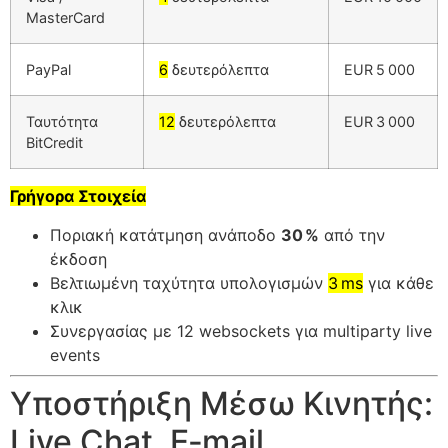
MasterCard
PayPal
6
δευτερόλεπτα
EUR 5 000
Ταυτότητα
12
δευτερόλεπτα
EUR 3 000
BitCredit
Γρήγορα Στοιχεία
Ποριακή κατάτμηση ανάποδο
30 %
από την
έκδοση
Βελτιωμένη ταχύτητα υπολογισμών
3 ms
για κάθε
κλικ
Συνεργασίας με 12 websockets για multiparty live
events
Υποστήριξη Μέσω Κινητής:
Live Chat, E‑mail,