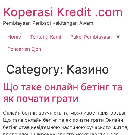
Koperasi Kredit .com
Pembiayaan Peribadi Kakitangan Awam
Home
Tentang Kami
Pakej Pembiayaan
Pencarian Ejen
Category:
Казино
Що таке онлайн бетінг та
як почати грати
Онлайн бетінг: зручність та можливості для розваг
Що таке онлайн бетінг та як почати грати Онлайн
бетінг став невід’ємною частиною сучасного життя,
пропонуючи широкий спектр можливостей для