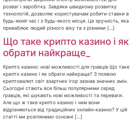
розваг і заробітку. Завдяки швидкому розвитку
технологій, дозволяє користувачам робити ставки в
будь-який час і з будь-якого місця. Це зручність, яка
приваблює людей різного віку та з різними […]
Що таке крипто казино і як
обрати найкраще_
Крипто казино: нові можливості для гравців Що таке
крипто казино і як обрати найкраще? З появою
криптовалют світ азартних ігор зазнав значних змін.
Сьогодні стають все більш популярними серед
гравців, які шукають нові можливості та переваги.
Але що ж таке крипто казино і чим вони
відрізняються від традиційних онлайн-казино? У цій
статті ми розглянемо основні […]