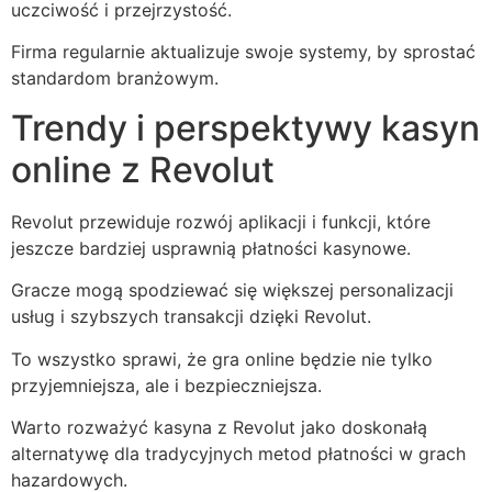
uczciwość i przejrzystość.
Firma regularnie aktualizuje swoje systemy, by sprostać
standardom branżowym.
Trendy i perspektywy kasyn
online z Revolut
Revolut przewiduje rozwój aplikacji i funkcji, które
jeszcze bardziej usprawnią płatności kasynowe.
Gracze mogą spodziewać się większej personalizacji
usług i szybszych transakcji dzięki Revolut.
To wszystko sprawi, że gra online będzie nie tylko
przyjemniejsza, ale i bezpieczniejsza.
Warto rozważyć kasyna z Revolut jako doskonałą
alternatywę dla tradycyjnych metod płatności w grach
hazardowych.