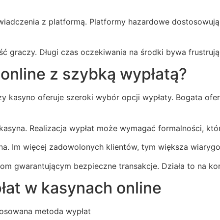
adczenia z platformą. Platformy hazardowe dostosowują 
ć graczy. Długi czas oczekiwania na środki bywa frustrują
online z szybką wypłatą?
zy kasyno oferuje szeroki wybór opcji wypłaty. Bogata ofe
kasyna. Realizacja wypłat może wymagać formalności, któr
yna. Im więcej zadowolonych klientów, tym większa wiaryg
om gwarantującym bezpieczne transakcje. Działa to na kor
at w kasynach online
stosowana metoda wypłat