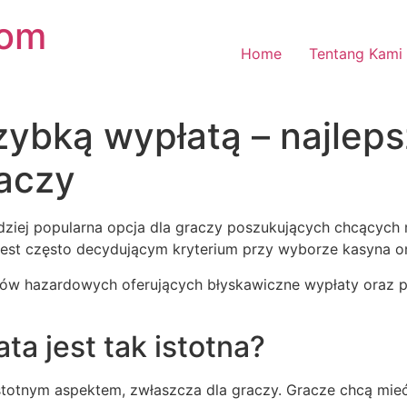
com
Home
Tentang Kami
zybką wypłatą – najlep
aczy
rdziej popularna opcja dla graczy poszukujących chcących
est często decydującym kryterium przy wyborze kasyna on
isów hazardowych oferujących błyskawiczne wypłaty oraz
a jest tak istotna?
stotnym aspektem, zwłaszcza dla graczy. Gracze chcą mieć