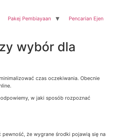
Pakej Pembiayaan
Pencarian Ejen
szy wybór dla
 minimalizować czas oczekiwania. Obecnie
line.
 podpowiemy, w jaki sposób rozpoznać
 pewność, że wygrane środki pojawią się na