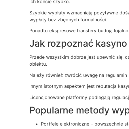
ich koncie szybko.
Szybkie wypłaty wzmacniają pozytywne doświ
wypłaty bez zbędnych formalności.
Ponadto ekspresowe transfery budują lojalnoś
Jak rozpoznać kasyno 
Przede wszystkim dobrze jest upewnić się, c
obiektu.
Należy również zwrócić uwagę na regulamin 
Innym istotnym aspektem jest reputacja kas
Licencjonowane platformy podlegają regulacj
Popularne metody wypł
Portfele elektroniczne – powszechnie 