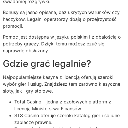
świadomej rozgrywki.
Bonusy są jasno opisane, bez ukrytych warunków czy
haczyków. Legalni operatorzy dbają o przejrzystość
promocji.
Pomoc jest dostępna w języku polskim i z dbałością o
potrzeby graczy. Dzięki temu możesz czuć się
naprawdę obsłużony.
Gdzie grać legalnie?
Najpopularniejsze kasyna z licencją oferują szeroki
wybór gier i usług. Znajdziesz tam zarówno klasyczne
sloty, jak i gry stołowe.
Total Casino – jedna z czołowych platform z
licencją Ministerstwa Finansów.
STS Casino oferuje szeroki katalog gier i solidne
zaplecze prawne.