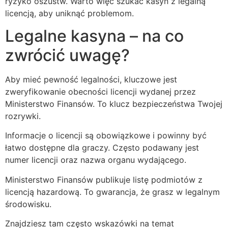
ryzyko oszustw. Warto więc szukać kasyn z legalną
licencją, aby uniknąć problemom.
Legalne kasyna – na co
zwrócić uwagę?
Aby mieć pewność legalności, kluczowe jest
zweryfikowanie obecności licencji wydanej przez
Ministerstwo Finansów. To klucz bezpieczeństwa Twojej
rozrywki.
Informacje o licencji są obowiązkowe i powinny być
łatwo dostępne dla graczy. Często podawany jest
numer licencji oraz nazwa organu wydającego.
Ministerstwo Finansów publikuje listę podmiotów z
licencją hazardową. To gwarancja, że grasz w legalnym
środowisku.
Znajdziesz tam często wskazówki na temat