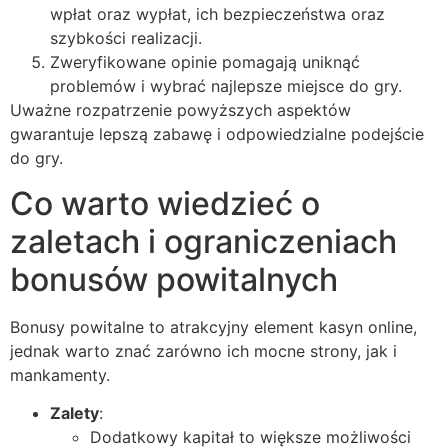
wpłat oraz wypłat, ich bezpieczeństwa oraz
szybkości realizacji.
Zweryfikowane opinie pomagają uniknąć
problemów i wybrać najlepsze miejsce do gry.
Uważne rozpatrzenie powyższych aspektów
gwarantuje lepszą zabawę i odpowiedzialne podejście
do gry.
Co warto wiedzieć o
zaletach i ograniczeniach
bonusów powitalnych
Bonusy powitalne to atrakcyjny element kasyn online,
jednak warto znać zarówno ich mocne strony, jak i
mankamenty.
Zalety
:
Dodatkowy kapitał to większe możliwości