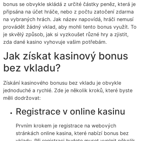
bonus se obvykle skládá z určité částky peněz, která je
připsána na účet hráče, nebo z počtu zatočení zdarma
na vybraných hrách. Jak název napovídá, hráči nemusí
provádět žádný vklad, aby mohli tento bonus využít. To
je skvělý způsob, jak si vyzkoušet různé hry a zjistit,
zda dané kasino vyhovuje vašim potřebám.
Jak získat kasinový bonus
bez vkladu?
Získání kasinového bonusu bez vkladu je obvykle
jednoduché a rychlé. Zde je několik kroků, které byste
měli dodržovat:
Registrace v online kasinu
Prvním krokem je registrace na webových
stránkách online kasina, které nabízí bonus bez
vkladu. Při registraci budete muset vyplnit několik