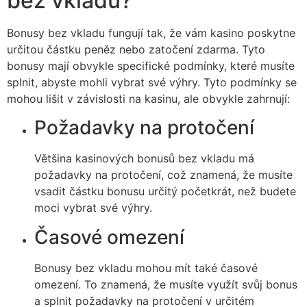
bez vkladu?
Bonusy bez vkladu fungují tak, že vám kasino poskytne
určitou částku peněz nebo zatočení zdarma. Tyto
bonusy mají obvykle specifické podmínky, které musíte
splnit, abyste mohli vybrat své výhry. Tyto podmínky se
mohou lišit v závislosti na kasinu, ale obvykle zahrnují:
Požadavky na protočení
Většina kasinových bonusů bez vkladu má
požadavky na protočení, což znamená, že musíte
vsadit částku bonusu určitý početkrát, než budete
moci vybrat své výhry.
Časové omezení
Bonusy bez vkladu mohou mít také časové
omezení. To znamená, že musíte využít svůj bonus
a splnit požadavky na protočení v určitém