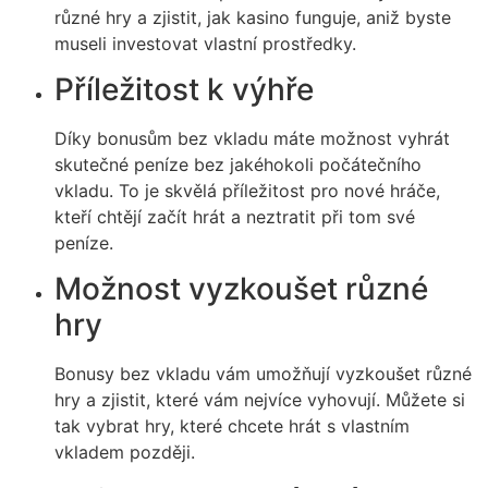
různé hry a zjistit, jak kasino funguje, aniž byste
museli investovat vlastní prostředky.
Příležitost k výhře
Díky bonusům bez vkladu máte možnost vyhrát
skutečné peníze bez jakéhokoli počátečního
vkladu. To je skvělá příležitost pro nové hráče,
kteří chtějí začít hrát a neztratit při tom své
peníze.
Možnost vyzkoušet různé
hry
Bonusy bez vkladu vám umožňují vyzkoušet různé
hry a zjistit, které vám nejvíce vyhovují. Můžete si
tak vybrat hry, které chcete hrát s vlastním
vkladem později.