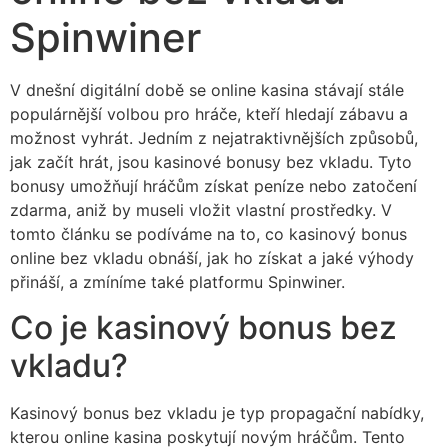
Spinwiner
V dnešní digitální době se online kasina stávají stále
populárnější volbou pro hráče, kteří hledají zábavu a
možnost vyhrát. Jedním z nejatraktivnějších způsobů,
jak začít hrát, jsou kasinové bonusy bez vkladu. Tyto
bonusy umožňují hráčům získat peníze nebo zatočení
zdarma, aniž by museli vložit vlastní prostředky. V
tomto článku se podíváme na to, co kasinový bonus
online bez vkladu obnáší, jak ho získat a jaké výhody
přináší, a zmíníme také platformu Spinwiner.
Co je kasinový bonus bez
vkladu?
Kasinový bonus bez vkladu je typ propagační nabídky,
kterou online kasina poskytují novým hráčům. Tento