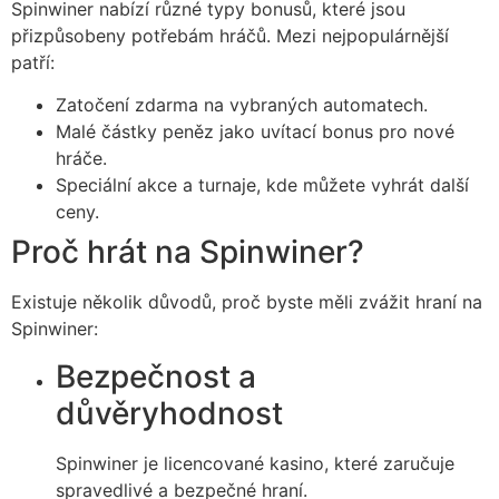
Spinwiner nabízí různé typy bonusů, které jsou
přizpůsobeny potřebám hráčů. Mezi nejpopulárnější
patří:
Zatočení zdarma na vybraných automatech.
Malé částky peněz jako uvítací bonus pro nové
hráče.
Speciální akce a turnaje, kde můžete vyhrát další
ceny.
Proč hrát na Spinwiner?
Existuje několik důvodů, proč byste měli zvážit hraní na
Spinwiner:
Bezpečnost a
důvěryhodnost
Spinwiner je licencované kasino, které zaručuje
spravedlivé a bezpečné hraní.