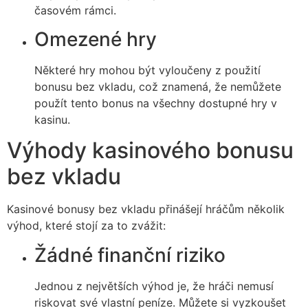
časovém rámci.
Omezené hry
Některé hry mohou být vyloučeny z použití
bonusu bez vkladu, což znamená, že nemůžete
použít tento bonus na všechny dostupné hry v
kasinu.
Výhody kasinového bonusu
bez vkladu
Kasinové bonusy bez vkladu přinášejí hráčům několik
výhod, které stojí za to zvážit:
Žádné finanční riziko
Jednou z největších výhod je, že hráči nemusí
riskovat své vlastní peníze. Můžete si vyzkoušet