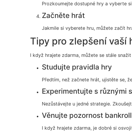
Prozkoumejte dostupné hry a vyberte si t
Začněte hrát
Jakmile si vyberete hru, můžete začít hr
Tipy pro zlepšení vaší
I když hrajete zdarma, můžete se stále snažit
Studujte pravidla hry
Předtím, než začnete hrát, ujistěte se,
Experimentujte s různými 
Nezůstávejte u jedné strategie. Zkoušej
Věnujte pozornost bankro
I když hrajete zdarma, je dobré si osvoj