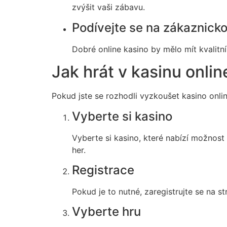
zvýšit vaši zábavu.
Podívejte se na zákaznick
Dobré online kasino by mělo mít kvalitní
Jak hrát v kasinu onli
Pokud jste se rozhodli vyzkoušet kasino onli
Vyberte si kasino
Vyberte si kasino, které nabízí možnos
her.
Registrace
Pokud je to nutné, zaregistrujte se na s
Vyberte hru