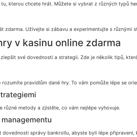
u, kterou chcete hrát. Můžete si vybrat z různých typů her,
át zdarma. Užívejte si zábavu a experimentujte s různými s
 hry v kasinu online zdarma
 zlepšit své dovednosti a strategii. Zde je několik tipů, k
 že rozumíte pravidlům dané hry. To vám pomůže lépe se orie
strategiemi
te různé metody a zjistěte, co vám nejlépe vyhovuje.
ll managementu
it dovednosti správy bankrollu, abyste byli lépe připraveni