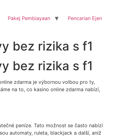
Pakej Pembiayaan
Pencarian Ejen
 bez rizika s f1
 bez rizika s f1
o online zdarma je výbornou volbou pro ty,
váme na to, co kasino online zdarma nabízí,
utečné peníze. Tato možnost se často nabízí
ou automaty, ruleta, blackjack a další, aniž