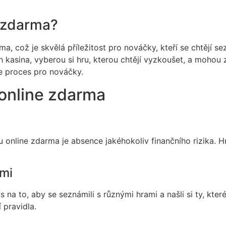
e zdarma?
a, což je skvělá příležitost pro nováčky, kteří se chtějí sez
kasina, vyberou si hru, kterou chtějí vyzkoušet, a mohou z
e proces pro nováčky.
 online zdarma
 online zdarma je absence jakéhokoliv finančního rizika. H
ami
na to, aby se seznámili s různými hrami a našli si ty, které
 pravidla.