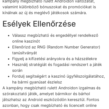
kampány megbízható rulett Androidon változatát,
valamint különböző bónuszokat és promóciókat is
kínálnak az új és meglévő játékosok számára.
Esélyek Ellenőrzése
Válassz megbízható és engedéllyel rendelkező
online kaszinót
Ellenőrizd az RNG (Random Number Generator)
tanúsítványát
Figyelj a kifizetési arányokra és a házszélekre
Használj stratégiát és fogadási rendszert a játék
során
Fordulj segítségért a kaszinó ügyfélszolgálatához,
ha bármi gyanúsat észlelsz
A kampány megbízható rulett Androidon izgalmas és
szórakoztató játék, amelyet bármikor és bárhol
játszhatsz az Android eszközödön keresztül. Fontos
azonban, hogy csak megbízható és licencelt online