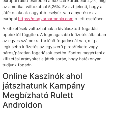
európai rulett esetében a házszél körülbelül 2,7%, míg
az amerikai változatnál 5,26%. Ez azt jelenti, hogy a
játékosoknak nagyobb esélyük van a nyerésre az
európai
https://magyarharmonia.com
rulett esetében.
A kifizetések változhatnak a kiválasztott fogadási
opcióktól függően. A legmagasabb kifizetés általában
az egyes számokra történő fogadásnál van, míg a
legkisebb kifizetés az egyszerű piros/fekete vagy
páros/páratlan fogadások esetén. Fontos megérteni a
kifizetési arányokat a játék során, hogy hatékonyan
tudjunk fogadni.
Online Kaszinók ahol
játszhatunk Kampány
Megbízható Rulett
Androidon