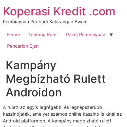
Koperasi Kredit .com
Pembiayaan Peribadi Kakitangan Awam
Home
Tentang Kami
Pakej Pembiayaan
Pencarian Ejen
Kampány
Megbízható Rulett
Androidon
A rulett az egyik legrégebbi és legnépszerűbb
kaszinójáték, amelyet számos online kaszinó is kínál az
Android platformon. A kampány megbízható rulett