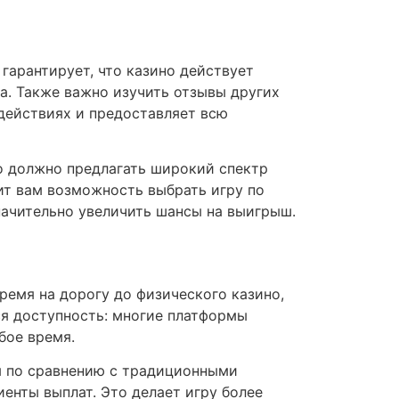
 гарантирует, что казино действует
а. Также важно изучить отзывы других
 действиях и предоставляет всю
но должно предлагать широкий спектр
чит вам возможность выбрать игру по
значительно увеличить шансы на выигрыш.
ремя на дорогу до физического казино,
ся доступность: многие платформы
бое время.
я по сравнению с традиционными
енты выплат. Это делает игру более