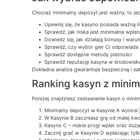
Chociaż minimalny depozyt jest ważny, to je
Upewnij się, że kasyno posiada ważną l
Sprawdź, jak niska jest minimalna wpłat
Dowiedz się, jak działają bonusy i waru
Sprawdź, czy wybór gier Ci odpowiada
Sprawdź dostępne metody płatności
Sprawdź reputację kasyna w środowisk
Dokładna analiza gwarantuje bezpieczną i sa
Ranking kasyn z mini
Poniżej znajdziesz zestawienie kasyn o mini
Minimalny depozyt w Kasynie A wynosi j
W Kasynie B zaczniesz grę od małej kwo
Kasyno C – niskie progi wpłat oraz duża 
Zacznij grać w Kasynie D wpłacając tylko