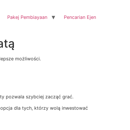
Pakej Pembiayaan
Pencarian Ejen
atą
lepsze możliwości.
ty pozwala szybciej zacząć grać.
opcja dla tych, którzy wolą inwestować