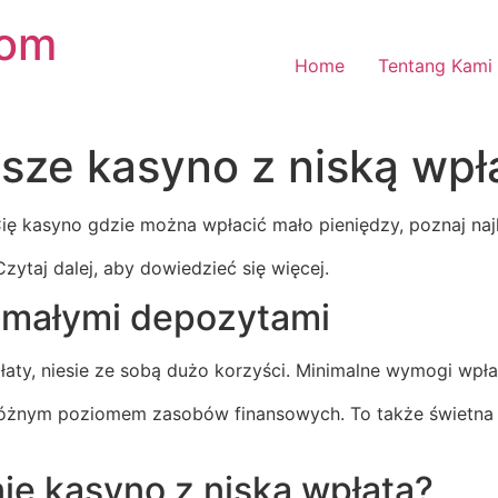
com
Home
Tentang Kami
sze kasyno z niską wpł
ię kasyno gdzie można wpłacić mało pieniędzy, poznaj naj
ytaj dalej, aby dowiedzieć się więcej.
z małymi depozytami
aty, niesie ze sobą dużo korzyści. Minimalne wymogi wpła
 różnym poziomem zasobów finansowych. To także świetna 
e kasyno z niską wpłatą?