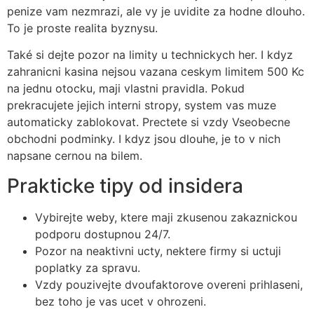
penize vam nezmrazi, ale vy je uvidite za hodne dlouho.
To je proste realita byznysu.
Také si dejte pozor na limity u technickych her. I kdyz
zahranicni kasina nejsou vazana ceskym limitem 500 Kc
na jednu otocku, maji vlastni pravidla. Pokud
prekracujete jejich interni stropy, system vas muze
automaticky zablokovat. Prectete si vzdy Vseobecne
obchodni podminky. I kdyz jsou dlouhe, je to v nich
napsane cernou na bilem.
Prakticke tipy od insidera
Vybirejte weby, ktere maji zkusenou zakaznickou
podporu dostupnou 24/7.
Pozor na neaktivni ucty, nektere firmy si uctuji
poplatky za spravu.
Vzdy pouzivejte dvoufaktorove overeni prihlaseni,
bez toho je vas ucet v ohrozeni.