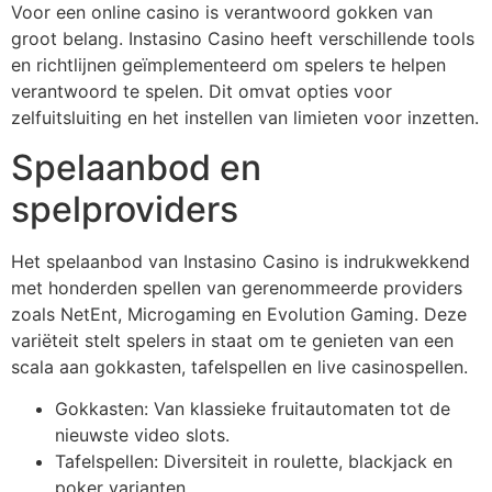
Voor een online casino is verantwoord gokken van
groot belang. Instasino Casino heeft verschillende tools
en richtlijnen geïmplementeerd om spelers te helpen
verantwoord te spelen. Dit omvat opties voor
zelfuitsluiting en het instellen van limieten voor inzetten.
Spelaanbod en
spelproviders
Het spelaanbod van Instasino Casino is indrukwekkend
met honderden spellen van gerenommeerde providers
zoals NetEnt, Microgaming en Evolution Gaming. Deze
variëteit stelt spelers in staat om te genieten van een
scala aan gokkasten, tafelspellen en live casinospellen.
Gokkasten: Van klassieke fruitautomaten tot de
nieuwste video slots.
Tafelspellen: Diversiteit in roulette, blackjack en
poker varianten.