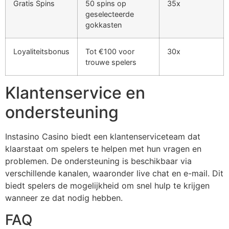
Gratis Spins
50 spins op
35x
geselecteerde
gokkasten
Loyaliteitsbonus
Tot €100 voor
30x
trouwe spelers
Klantenservice en
ondersteuning
Instasino Casino biedt een klantenserviceteam dat
klaarstaat om spelers te helpen met hun vragen en
problemen. De ondersteuning is beschikbaar via
verschillende kanalen, waaronder live chat en e-mail. Dit
biedt spelers de mogelijkheid om snel hulp te krijgen
wanneer ze dat nodig hebben.
FAQ