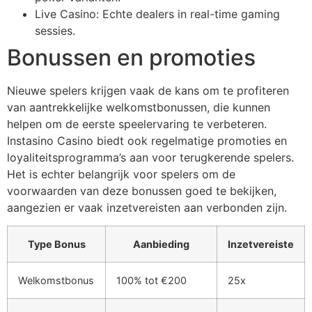
Live Casino: Echte dealers in real-time gaming
sessies.
Bonussen en promoties
Nieuwe spelers krijgen vaak de kans om te profiteren
van aantrekkelijke welkomstbonussen, die kunnen
helpen om de eerste speelervaring te verbeteren.
Instasino Casino biedt ook regelmatige promoties en
loyaliteitsprogramma’s aan voor terugkerende spelers.
Het is echter belangrijk voor spelers om de
voorwaarden van deze bonussen goed te bekijken,
aangezien er vaak inzetvereisten aan verbonden zijn.
Type Bonus
Aanbieding
Inzetvereiste
Welkomstbonus
100% tot €200
25x