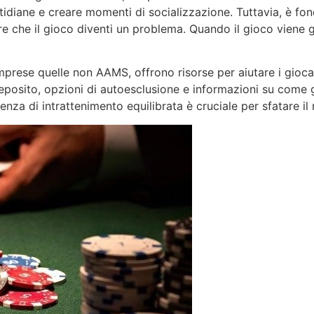
tidiane e creare momenti di socializzazione. Tuttavia, è f
re che il gioco diventi un problema. Quando il gioco viene
mprese quelle non AAMS, offrono risorse per aiutare i giocato
deposito, opzioni di autoesclusione e informazioni su come
nza di intrattenimento equilibrata è cruciale per sfatare il 