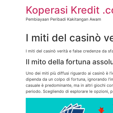
Koperasi Kredit .
Pembiayaan Peribadi Kakitangan Awam
I miti del casinò 
I miti del casinò verità e false credenze da sf
Il mito della fortuna assol
Uno dei miti più diffusi riguardo ai casinò è l
dipenda da un colpo di fortuna, ignorando l’
casuale è predominante, ma in altri giochi com
periodo. Scegliendo di esplorare le opzioni,