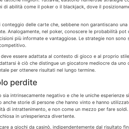
i di abilità come il poker o il blackjack, dove il posiziona
i conteggio delle carte che, sebbene non garantiscano una 
ente. Analogamente, nel poker, conoscere le probabilità pot o
isioni più informate e vantaggiose. Le strategie non sono s
 competitivo.
a deve essere adattata al contesto di gioco e al proprio sti
dattarsi è ciò che distingue un giocatore mediocre da uno 
ale per ottenere risultati nel lungo termine.
olo perdite
 sia intrinsecamente negativo e che le uniche esperienze s
no anche storie di persone che hanno vinto e hanno utilizzat
ità di intrattenimento, e non come un mezzo per fare soldi.
chiosa in un’esperienza divertente.
ocare a giochi da casinò, indipendentemente dal risultato fin