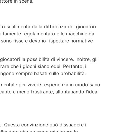
ttore in scena.
to si alimenta dalla diffidenza dei giocatori
te altamente regolamentato e le macchine da
o sono fisse e devono rispettare normative
atori la possibilità di vincere. Inoltre, gli
rare che i giochi siano equi. Pertanto, i
mangono sempre basati sulle probabilità.
amentale per vivere l’esperienza in modo sano.
icante e meno frustrante, allontanando l’idea
uale. Questa convinzione può dissuadere i
collaudate che possono migliorare le