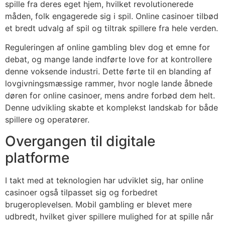
spille fra deres eget hjem, hvilket revolutionerede
måden, folk engagerede sig i spil. Online casinoer tilbød
et bredt udvalg af spil og tiltrak spillere fra hele verden.
Reguleringen af online gambling blev dog et emne for
debat, og mange lande indførte love for at kontrollere
denne voksende industri. Dette førte til en blanding af
lovgivningsmæssige rammer, hvor nogle lande åbnede
døren for online casinoer, mens andre forbød dem helt.
Denne udvikling skabte et komplekst landskab for både
spillere og operatører.
Overgangen til digitale
platforme
I takt med at teknologien har udviklet sig, har online
casinoer også tilpasset sig og forbedret
brugeroplevelsen. Mobil gambling er blevet mere
udbredt, hvilket giver spillere mulighed for at spille når