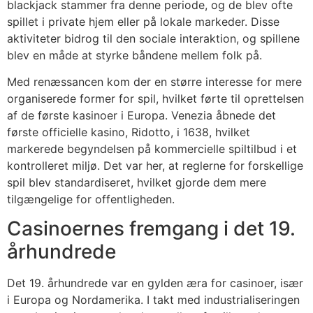
blackjack stammer fra denne periode, og de blev ofte
spillet i private hjem eller på lokale markeder. Disse
aktiviteter bidrog til den sociale interaktion, og spillene
blev en måde at styrke båndene mellem folk på.
Med renæssancen kom der en større interesse for mere
organiserede former for spil, hvilket førte til oprettelsen
af de første kasinoer i Europa. Venezia åbnede det
første officielle kasino, Ridotto, i 1638, hvilket
markerede begyndelsen på kommercielle spiltilbud i et
kontrolleret miljø. Det var her, at reglerne for forskellige
spil blev standardiseret, hvilket gjorde dem mere
tilgængelige for offentligheden.
Casinoernes fremgang i det 19.
århundrede
Det 19. århundrede var en gylden æra for casinoer, især
i Europa og Nordamerika. I takt med industrialiseringen