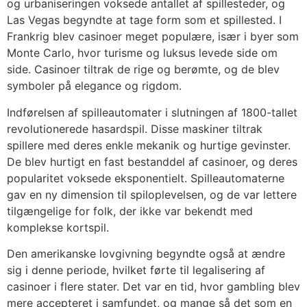
og urbaniseringen voksede antallet af spillesteder, og
Las Vegas begyndte at tage form som et spillested. I
Frankrig blev casinoer meget populære, især i byer som
Monte Carlo, hvor turisme og luksus levede side om
side. Casinoer tiltrak de rige og berømte, og de blev
symboler på elegance og rigdom.
Indførelsen af spilleautomater i slutningen af 1800-tallet
revolutionerede hasardspil. Disse maskiner tiltrak
spillere med deres enkle mekanik og hurtige gevinster.
De blev hurtigt en fast bestanddel af casinoer, og deres
popularitet voksede eksponentielt. Spilleautomaterne
gav en ny dimension til spiloplevelsen, og de var lettere
tilgængelige for folk, der ikke var bekendt med
komplekse kortspil.
Den amerikanske lovgivning begyndte også at ændre
sig i denne periode, hvilket førte til legalisering af
casinoer i flere stater. Det var en tid, hvor gambling blev
mere accepteret i samfundet, og mange så det som en