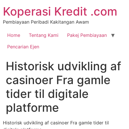
Koperasi Kredit .com
Pembiayaan Peribadi Kakitangan Awam
Home
Tentang Kami
Pakej Pembiayaan
Pencarian Ejen
Historisk udvikling af
casinoer Fra gamle
tider til digitale
platforme
Historisk udvikling af casinoer Fra gamle tider til