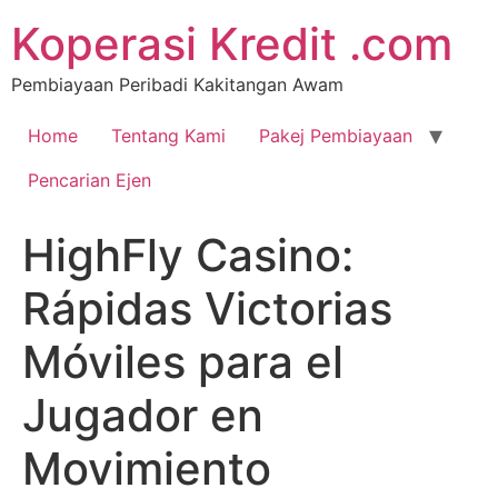
Koperasi Kredit .com
Pembiayaan Peribadi Kakitangan Awam
Home
Tentang Kami
Pakej Pembiayaan
Pencarian Ejen
HighFly Casino:
Rápidas Victorias
Móviles para el
Jugador en
Movimiento