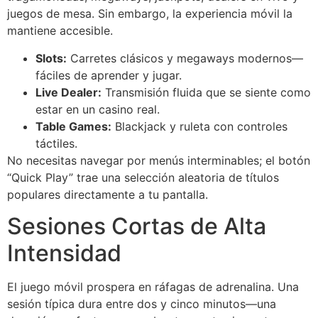
juegos de mesa. Sin embargo, la experiencia móvil la
mantiene accesible.
Slots:
Carretes clásicos y megaways modernos—
fáciles de aprender y jugar.
Live Dealer:
Transmisión fluida que se siente como
estar en un casino real.
Table Games:
Blackjack y ruleta con controles
táctiles.
No necesitas navegar por menús interminables; el botón
“Quick Play” trae una selección aleatoria de títulos
populares directamente a tu pantalla.
Sesiones Cortas de Alta
Intensidad
El juego móvil prospera en ráfagas de adrenalina. Una
sesión típica dura entre dos y cinco minutos—una