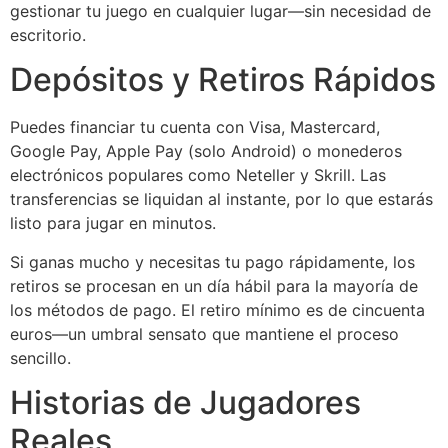
gestionar tu juego en cualquier lugar—sin necesidad de
escritorio.
Depósitos y Retiros Rápidos
Puedes financiar tu cuenta con Visa, Mastercard,
Google Pay, Apple Pay (solo Android) o monederos
electrónicos populares como Neteller y Skrill. Las
transferencias se liquidan al instante, por lo que estarás
listo para jugar en minutos.
Si ganas mucho y necesitas tu pago rápidamente, los
retiros se procesan en un día hábil para la mayoría de
los métodos de pago. El retiro mínimo es de cincuenta
euros—un umbral sensato que mantiene el proceso
sencillo.
Historias de Jugadores
Reales