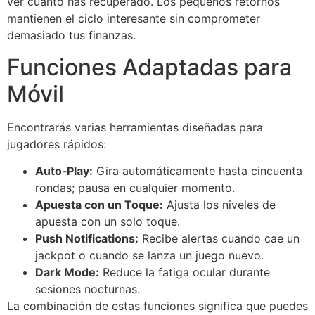
ver cuánto has recuperado. Los pequeños retornos
mantienen el ciclo interesante sin comprometer
demasiado tus finanzas.
Funciones Adaptadas para
Móvil
Encontrarás varias herramientas diseñadas para
jugadores rápidos:
Auto‑Play:
Gira automáticamente hasta cincuenta
rondas; pausa en cualquier momento.
Apuesta con un Toque:
Ajusta los niveles de
apuesta con un solo toque.
Push Notifications:
Recibe alertas cuando cae un
jackpot o cuando se lanza un juego nuevo.
Dark Mode:
Reduce la fatiga ocular durante
sesiones nocturnas.
La combinación de estas funciones significa que puedes