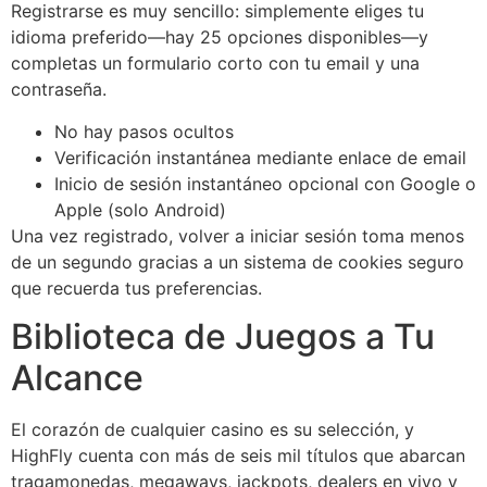
Registrarse es muy sencillo: simplemente eliges tu
idioma preferido—hay 25 opciones disponibles—y
completas un formulario corto con tu email y una
contraseña.
No hay pasos ocultos
Verificación instantánea mediante enlace de email
Inicio de sesión instantáneo opcional con Google o
Apple (solo Android)
Una vez registrado, volver a iniciar sesión toma menos
de un segundo gracias a un sistema de cookies seguro
que recuerda tus preferencias.
Biblioteca de Juegos a Tu
Alcance
El corazón de cualquier casino es su selección, y
HighFly cuenta con más de seis mil títulos que abarcan
tragamonedas, megaways, jackpots, dealers en vivo y