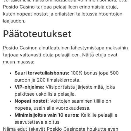
Posido Casino tarjoaa pelaajilleen erinomaisia etuja,
kuten nopeat nostot ja erilaisten talletusvaihtoehtojen
laajuuden.
Päätoteutukset
Posido Casinon ainutlaatuinen lähestymistapa maksuihin
tarjoaa valtavasti etuja pelaajilleen. Näitä etuja ovat
muun muassa:
Suuri tervetuliaisbonus:
100% bonus jopa 500
euroon ja 200 ilmaiskierrosta.
VIP-ohjelma:
Viisiportaista järjestelmää, joka
palkitsee uskollisia pelaajia.
Nopeat nostot:
Voittojen saaminen tilille on
nopeaa, usein alle vuorokaudessa.
Minimisijoitus vain 10 euroa:
Kaikille pelaajille
saavutettava aloitus.
Nämä edut tekevät Posido Casinosta houkuttelevan