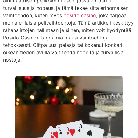
ainutlaatuisen pelikokemuksen, jossa korostuu
turvallisuus ja nopeus, ja tämä tekee siitä erinomaisen
vaihtoehdon, kuten myös
posido casino
, joka tarjoaa
monia erilaisia pelivaihtoehtoja. Tämä artikkeli keskittyy
rahansiirtojen hallintaan ja siihen, miten voit hyödyntää
Posido Casinon tarjoamia maksuvaihtoehtoja
tehokkaasti. Olitpa uusi pelaaja tai kokenut konkari,
oikean tiedon avulla voit tehdä nopeita ja turvallisia
nostoja.