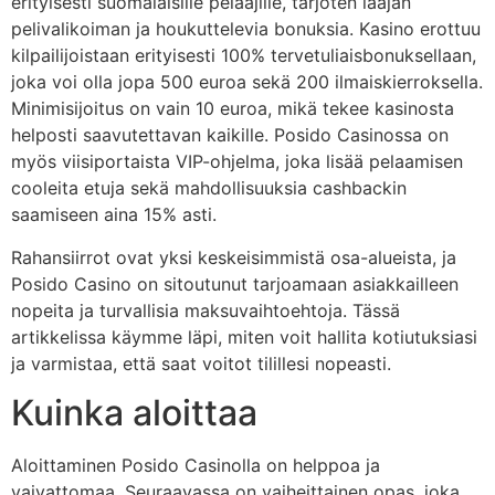
erityisesti suomalaisille pelaajille, tarjoten laajan
pelivalikoiman ja houkuttelevia bonuksia. Kasino erottuu
kilpailijoistaan erityisesti 100% tervetuliaisbonuksellaan,
joka voi olla jopa 500 euroa sekä 200 ilmaiskierroksella.
Minimisijoitus on vain 10 euroa, mikä tekee kasinosta
helposti saavutettavan kaikille. Posido Casinossa on
myös viisiportaista VIP-ohjelma, joka lisää pelaamisen
cooleita etuja sekä mahdollisuuksia cashbackin
saamiseen aina 15% asti.
Rahansiirrot ovat yksi keskeisimmistä osa-alueista, ja
Posido Casino on sitoutunut tarjoamaan asiakkailleen
nopeita ja turvallisia maksuvaihtoehtoja. Tässä
artikkelissa käymme läpi, miten voit hallita kotiutuksiasi
ja varmistaa, että saat voitot tilillesi nopeasti.
Kuinka aloittaa
Aloittaminen Posido Casinolla on helppoa ja
vaivattomaa. Seuraavassa on vaiheittainen opas, joka