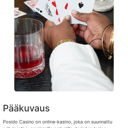
Pääkuvaus
Posido Casino on online-kasino, joka on suunnattu