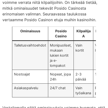
voimme verrata niitä kilpailijoihin. On tärkeää tietää,
mitkä ominaisuudet tekevät Posido Casinosta
erinomaisen valinnan. Seuraavassa taulukossa
vertaamme Posido Casinon etuja muihin kasinoihin.
Ominaisuus
Posido
Kilpailija
Kilpaili
Casino
A
Talletusvaihtoehdot
Monipuoliset,
Vain
Vain e-
mukaan
kortit
lompak
lukien kortit
ja e-
lompakot
Nostoajat
Nopeat, jopa
2-3
1-2 päi
24h
päivää
Asiakaspalvelu
24/7 chat
Vain
Rajoitet
työaikana
palvelu
Vertailemalla näitä ominaisuuksia voimme huomata, että