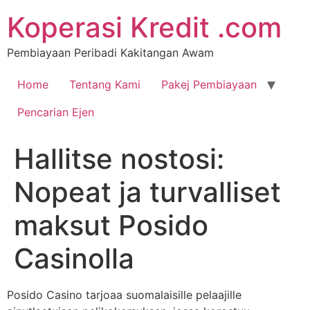
Koperasi Kredit .com
Pembiayaan Peribadi Kakitangan Awam
Home
Tentang Kami
Pakej Pembiayaan
Pencarian Ejen
Hallitse nostosi:
Nopeat ja turvalliset
maksut Posido
Casinolla
Posido Casino tarjoaa suomalaisille pelaajille