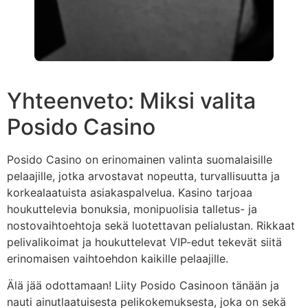
Yhteenveto: Miksi valita
Posido Casino
Posido Casino on erinomainen valinta suomalaisille
pelaajille, jotka arvostavat nopeutta, turvallisuutta ja
korkealaatuista asiakaspalvelua. Kasino tarjoaa
houkuttelevia bonuksia, monipuolisia talletus- ja
nostovaihtoehtoja sekä luotettavan pelialustan. Rikkaat
pelivalikoimat ja houkuttelevat VIP-edut tekevät siitä
erinomaisen vaihtoehdon kaikille pelaajille.
Älä jää odottamaan! Liity Posido Casinoon tänään ja
nauti ainutlaatuisesta pelikokemuksesta, joka on sekä