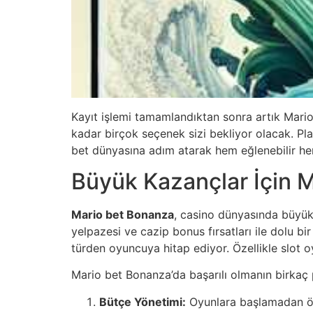
Kayıt işlemi tamamlandıktan sonra artık Mario-
kadar birçok seçenek sizi bekliyor olacak. Pl
bet dünyasına adım atarak hem eğlenebilir hem
Büyük Kazançlar İçin 
Mario bet Bonanza
, casino dünyasında büyük 
yelpazesi ve cazip bonus fırsatları ile dolu b
türden oyuncuya hitap ediyor. Özellikle slot oy
Mario bet Bonanza’da başarılı olmanın birkaç p
Bütçe Yönetimi:
Oyunlara başlamadan önc