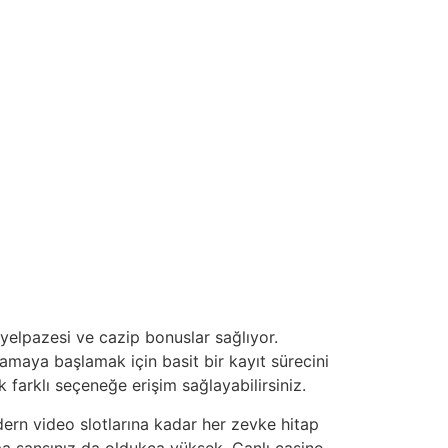
yelpazesi ve cazip bonuslar sağlıyor.
amaya başlamak için basit bir kayıt sürecini
 farklı seçeneğe erişim sağlayabilirsiniz.
dern video slotlarına kadar her zevke hitap
ma şansınız da oldukça yüksek. Canlı casino