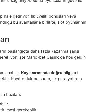
rantisi sağlanıyor. Bu da oyuncuların güvenle
 hale getiriyor. İlk üyelik bonusları veya
nduğu bu avantajlarla birlikte, slot oyunlarının
arı
ların başlangıçta daha fazla kazanma şansı
 gerekiyor. İşte Mario-bet Casino’da hoş geldin
amlanabilir.
Kayıt sırasında doğru bilgileri
ektir. Kayıt olduktan sonra, ilk para yatırma
an bazıları:
ilir.
tirilmesi gerekebilir.