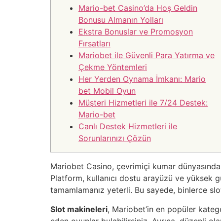
Mario-bet Casino’da Hoş Geldin
Bonusu Almanın Yolları
Ekstra Bonuslar ve Promosyon
Fırsatları
Mariobet ile Güvenli Para Yatırma ve
Çekme Yöntemleri
Her Yerden Oynama İmkanı: Mario
bet Mobil Oyun
Müşteri Hizmetleri ile 7/24 Destek:
Mario-bet
Canlı Destek Hizmetleri ile
Sorunlarınızı Çözün
Mariobet Casino, çevrimiçi kumar dünyasınd
Platform, kullanıcı dostu arayüzü ve yüksek gü
tamamlamanız yeterli. Bu sayede, binlerce slot 
Slot makineleri
, Mariobet’in en popüler kateg
eden oyunlar bulabilirsiniz. Ayrıca, düzenli 