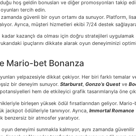
uğu hoş geldin bonusları ve diğer promosyonları takip edi
yunları tercih edin.
ı zamanda güvenli bir oyun ortamı da sunuyor. Platform, lisan
na alıyor. Ayrıca, müşteri hizmetleri ekibi 7/24 destek sağlaya
 kadar kazançlı da olması için doğru stratejileri uygulama
yukarıdaki ipuçlarını dikkate alarak oyun deneyiminizi opti
ile Mario-bet Bonanza
unları yelpazesiyle dikkat çekiyor. Her biri farklı temalar 
eşsiz bir deneyim sunuyor.
Starburst
,
Gonzo’s Quest
ve
Bo
ansiyelleri hem de etkileyici grafik tasarımlarıyla öne çık
anikleriyle birleşen yüksek ödül fırsatlarından geliyor. Mari
ük jackpot ödülleriyle tanınıyor. Ayrıca,
Immortal Romance
ek benzersiz bir atmosfer yaratıyor.
bir oyun deneyimi sunmakla kalmıyor, aynı zamanda güvenilir