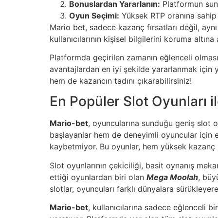
Bonuslardan Yararlanın:
Platformun sund
Oyun Seçimi:
Yüksek RTP oranına sahip o
Mario bet, sadece kazanç fırsatları değil, ayn
kullanıcılarının kişisel bilgilerini koruma altı
Platformda geçirilen zamanın eğlenceli olması
avantajlardan en iyi şekilde yararlanmak için 
hem de kazancın tadını çıkarabilirsiniz!
En Popüler Slot Oyunları 
Mario-bet
, oyuncularına sunduğu geniş slot oy
başlayanlar hem de deneyimli oyuncular için 
kaybetmiyor. Bu oyunlar, hem yüksek kazanç pot
Slot oyunlarının çekiciliği, basit oynanış mek
ettiği oyunlardan biri olan
Mega Moolah
, büy
slotlar, oyuncuları farklı dünyalara sürükleyer
Mario-bet
, kullanıcılarına sadece eğlenceli 