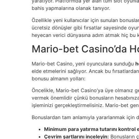
yaratıyor. Platformda yer alan tüm slot oyunlar
bahis yapmalarına olanak tanıyor.
Özellikle yeni kullanıcılar için sunulan bonusl
ücretsiz dönüşler gibi fırsatlar sayesinde oyun
heyecan verici dünyasına adım atmak hiç bu k
Mario-bet Casino’da Ho
Mario-bet Casino, yeni oyunculara sunduğu
h
elde etmelerini sağlıyor. Ancak bu fırsatlardan
bonusu almanın yolları:
Öncelikle, Mario-bet Casino’ya üye olmanız ger
vermek önemlidir çünkü bonusların hesabınıza t
işleminizi gerçekleştirmelisiniz. Mario-bet gen
Bonuslardan tam anlamıyla yararlanmak için di
Minimum para yatırma tutarını kontrol 
Çevrim şartlarını inceleyin:
Bonusların çe