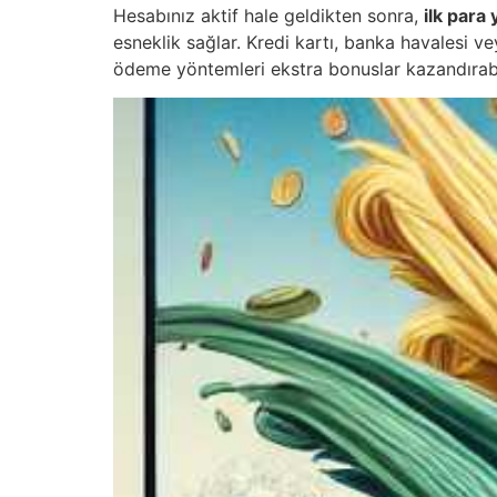
Hesabınız aktif hale geldikten sonra,
ilk para 
esneklik sağlar. Kredi kartı, banka havalesi ve
ödeme yöntemleri ekstra bonuslar kazandırabil