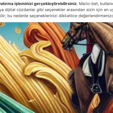
yatırma işleminizi gerçekleştirebilirsiniz
. Mario-bet, kullan
ya dijital cüzdanlar gibi seçenekler arasından sizin için en u
ir; bu nedenle seçeneklerinizi dikkatlice değerlendirmeniz