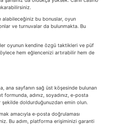
arabilirsiniz.
e alabileceğiniz bu bonuslar, oyun
yonlar ve turnuvalar da bulunmakta. Bu
Her oyunun kendine özgü taktikleri ve püf
öylece hem eğlencenizi artırabilir hem de
ımda, ana sayfanın sağ üst köşesinde bulunan
t formunda, adınız, soyadınız, e-posta
z bir şekilde doldurduğunuzdan emin olun.
lamak amacıyla e-posta doğrulaması
niz. Bu adım, platforma erişiminizi garanti